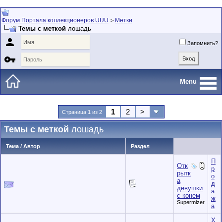
Форум Портала коллекционеров UUU
Метки
>
Темы с меткой
лошадь

Запомнить?

Menu
1
2
>
Страница 1 из 2
Темы с меткой
лошадь
Тема / Автор
Раздел
П
Отк
р
рытк
о
а
д
девушки
а
с конем
ж
Supermizer
а
Х