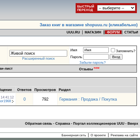
БЫСТРЫЙ
ПЕРЕХОД
Заказ книг в магазине shopuuu.ru (кликабельно)
|
|
|
|
UUU.RU
МАГАЗИН
ФОРУМ
СТАТЬИ
Имя
Запомнить?
Пароль
Расширенный поиск
Забыли пароль?
new
ан-лист
Отзывы
бщение
Ответов
Просмотров
Раздел
6
14:41:12
0
792
Германия : Продажа / Покупка
gor1968
Обратная связь
-
Справка
-
Портал коллекционеров UUU
-
Вверх
|
|
Баннерная сеть
О проекте
Реклама на сайте