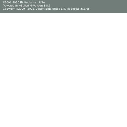
©2001-2026 IP Media Inc., USA
Powered by vBulletin® Version 3.8.7
Copyright ©2000 - 2026, Jelsoft Enterprises Ltd. Перевод:
zCarot