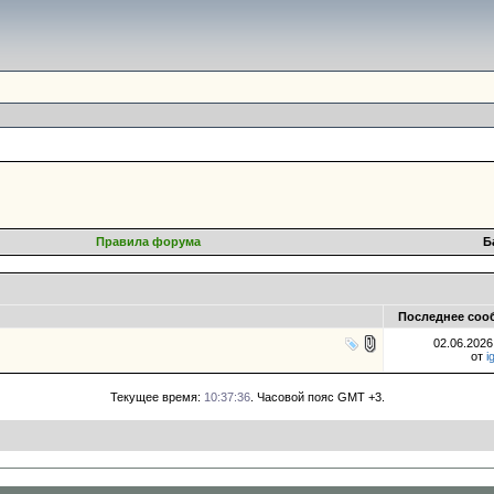
Правила форума
Б
Последнее соо
02.06.202
от
i
Текущее время:
10:37:36
. Часовой пояс GMT +3.