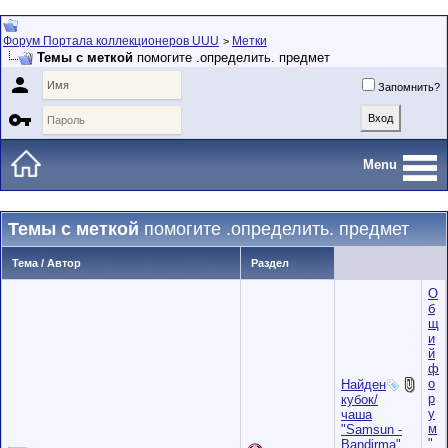
Форум Портала коллекционеров UUU
Метки
>
Темы с меткой
помогите .определить. предмет

Запомнить?

Menu
Темы с меткой
помогите .определить. предмет
Тема / Автор
Раздел
О
б
щ
и
й
ф
о
Найден
р
кубок/
у
чаша
м
"Samsun -
"
Bandirma",