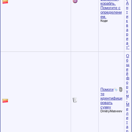
А
корабль.
н
Помогите с
т
определени
и
ем.
к
Коди
в
а
р
и
а
т"
О
б
щ
и
й
ф
о
р
Помоги
у
те
м
идентифици
"
ровать
М
сумку
и
DmitryMatveev
л
и
т
а
р