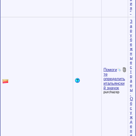
и
я
"
З
а
р
у
б
е
ж
н
ы
е
с
Помоги
т
те
р
определить
а
итальянски
н
й значок
ы
purchazep
:
О
б
с
у
ж
д
е
н
и