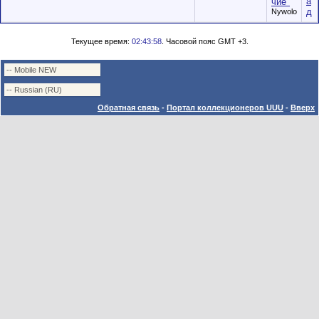
а
чие"
д
Nywolo
Текущее время:
02:43:58
. Часовой пояс GMT +3.
Обратная связь
-
Портал коллекционеров UUU
-
Вверх