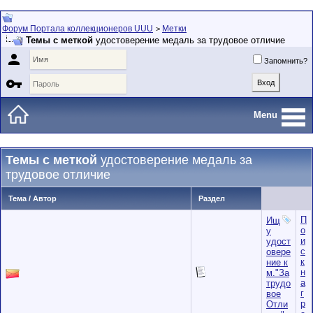
Форум Портала коллекционеров UUU
Метки
>
Темы с меткой
удостоверение медаль за трудовое отличие

Запомнить?

Menu
Темы с меткой
удостоверение медаль за
трудовое отличие
Тема / Автор
Раздел
П
Ищ
о
у
и
удост
с
овере
к
ние к
н
м."За
а
трудо
г
вое
р
Отли