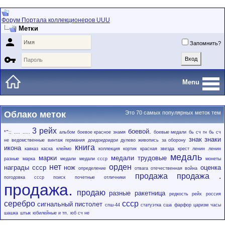
Форум Портала коллекционеров UUU
Метки

Запомнить?

Menu
Облако меток
Это 70 самых популярных меток тем
3 рейх
боевой.
*"':;
....
.....
альбом
боевое красное знамя
боевые медали
бь сч гн
бь сч
знак
знаки
не
ведомственные
винтаж
германия
доидоидоидои
дулево
живопись
за оборону
книга
икона
кавказ
каска
клеймо
коллекция
кортик
красная звезда
крест
ленин
ленин
медаль
марки
медали трудовые
разные
марка
медали
медали ссср
монеты
нет
орден
награды ссср
нож
оценка
определение
отвага
отечественная война
продажа
продажа .
погодовка ссср
поиск
почетные отличники
продажа.
продаю
разные
ракетница
редкость
рейх
россия
серебро
ссср
сигнальный пистолет
спш-44
статуэтка
сша
фарфор
царизм
часы
шашка
штык
юбилейные и тп.
юб сч не