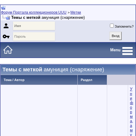
Форум Портала коллекционеров UUU
Метки
>
Темы с меткой
амуниция (снаряжение)

Запомнить?

Menu
Темы с меткой
амуниция (снаряжение)
Тема / Автор
Раздел
У
н
и
ф
о
р
м
а,
а
м
у