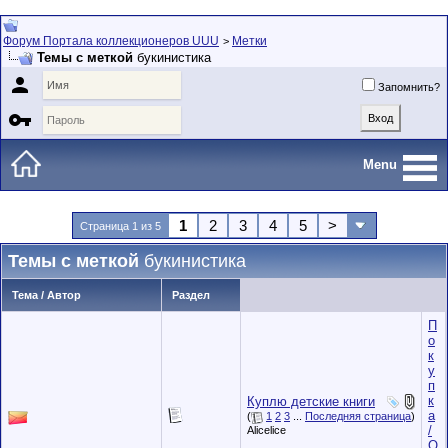
Форум Портала коллекционеров UUU
Метки
>
Темы с меткой
букинистика

Запомнить?

Menu
1
2
3
4
5
>
Страница 1 из 5
Темы с меткой
букинистика
Тема / Автор
Раздел
П
о
к
у
п
к
Куплю детские книги
а
(
1
2
3
...
Последняя страница
)
/
Alicelice
О