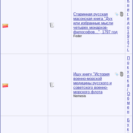
К
н
и
г
Старинная русская
и
масонская книга "Дух
д
или избранные мысли
о
четырех монархов-
1
философов...", 1797 год
9
Feder
1
7
г.
П
о
к
у
Ищу книгу "История
п
военно-морской
к
медицины русского и
а
советского военно-
/
морского флота
О
Nemesis
б
м
е
н
Б
у
к