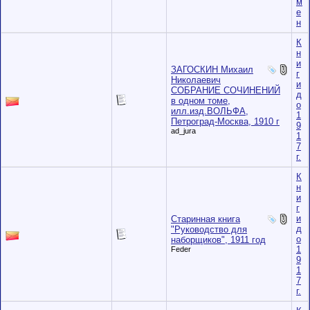
м
е
н
К
н
и
ЗАГОСКИН Михаил
г
Николаевич
и
СОБРАНИЕ СОЧИНЕНИЙ
д
в одном томе,
о
илл.изд.ВОЛЬФА,
1
Петроград-Москва, 1910 г
9
ad_jura
1
7
г.
К
н
и
г
и
Старинная книга
д
"Руководство для
о
наборщиков", 1911 год
1
Feder
9
1
7
г.