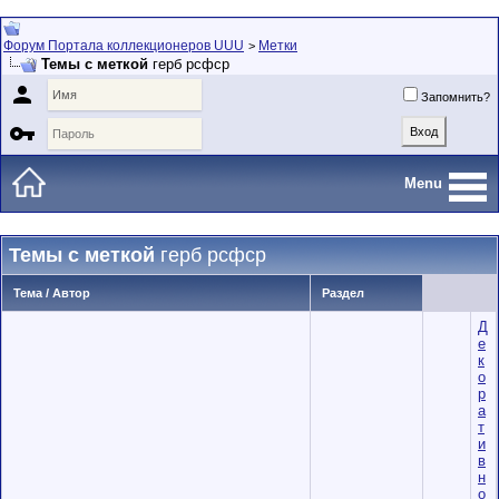
Форум Портала коллекционеров UUU
Метки
>
Темы с меткой
герб рсфср

Запомнить?

Menu
Темы с меткой
герб рсфср
Тема / Автор
Раздел
Д
е
к
о
р
а
т
и
в
н
о