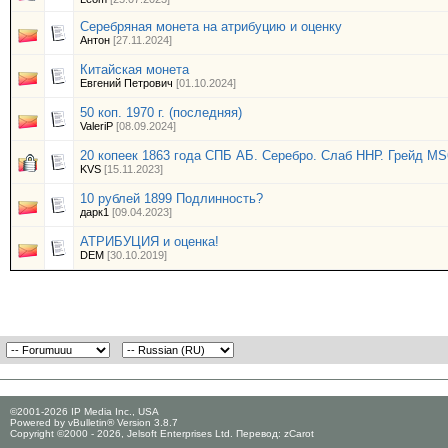
Серебряная монета на атрибуцию и оценку
Антон
[27.11.2024]
Китайская монета
Евгений Петрович
[01.10.2024]
50 коп. 1970 г. (последняя)
ValeriP
[08.09.2024]
20 копеек 1863 года СПБ АБ. Серебро. Cлаб ННР. Грейд MS
KVS
[15.11.2023]
10 рублей 1899 Подлинность?
дарк1
[09.04.2023]
АТРИБУЦИЯ и оценка!
DEM
[30.10.2019]
©2001-2026 IP Media Inc., USA
Powered by vBulletin® Version 3.8.7
Copyright ©2000 - 2026, Jelsoft Enterprises Ltd. Перевод:
zCarot