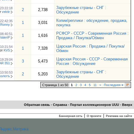
Зарубежные страны - СНГ :
23:22:18
2
2,738
т
vektir
Обсуждение
Копии/реплики : обсуждение, продажа,
22:42:35
1
3,031
 Ronny
покупка
РСФСР - СССР - Современная Россия :
08:40:51
1
1,616
ValeriP
Продажа / Покупка/Обмен
Царская Россия : Продажа / Покупка/
10:21:54
1
7,328
от
KVS
Обмен
Царская Россия - СССР - Современная
19:29:04
3
5,473
R 351
Россия : Обсуждение
Зарубежные страны - СНГ :
10:50:53
2
5,203
колотъ
Обсуждение
Страница 1 из 50
1
2
3
4
5
11
>
Последняя
»
Обратная связь
-
Справка
-
Портал коллекционеров UUU
-
Вверх
|
|
Баннерная сеть
О проекте
Реклама на сайте