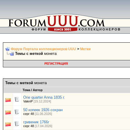
Форум Портала коллекционеров UUU
>
Метки
Темы с меткой
монета
РЕГИСТРАЦИЯ
Темы с меткой
монета
Тема / Автор
One quarter Anna 1835 г.
ValeriP
[15.12.2024]
50 копеек 1926 сохран
серг 48
[11.06.2026]
гривеник 1766г
серг 48
[17.04.2026]