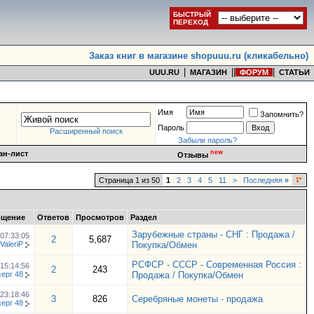
БЫСТРЫЙ
ПЕРЕХОД
Заказ книг в магазине shopuuu.ru (кликабельно)
|
|
|
|
UUU.RU
МАГАЗИН
ФОРУМ
СТАТЬИ
Имя
Запомнить?
Пароль
Расширенный поиск
Забыли пароль?
new
ан-лист
Отзывы
Страница 1 из 50
1
2
3
4
5
11
>
Последняя
»
бщение
Ответов
Просмотров
Раздел
Зарубежные страны - СНГ : Продажа /
07:33:05
2
5,687
ValeriP
Покупка/Обмен
РСФСР - СССР - Современная Россия :
15:14:56
2
243
серг 48
Продажа / Покупка/Обмен
23:18:46
3
826
Серебряные монеты - продажа
серг 48