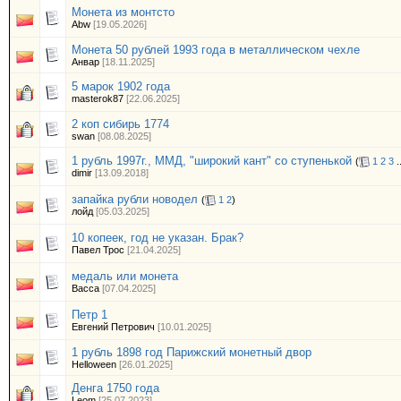
Монета из монтсто
Abw
[19.05.2026]
Монета 50 рублей 1993 года в металлическом чехле
Анвар
[18.11.2025]
5 марок 1902 года
masterok87
[22.06.2025]
2 коп сибирь 1774
swan
[08.08.2025]
1 рубль 1997г., ММД, "широкий кант" со ступенькой
(
1
2
3
.
dimir
[13.09.2018]
запайка рубли новодел
(
1
2
)
лойд
[05.03.2025]
10 копеек, год не указан. Брак?
Павел Трос
[21.04.2025]
медаль или монета
Васса
[07.04.2025]
Петр 1
Евгений Петрович
[10.01.2025]
1 рубль 1898 год Парижский монетный двор
Helloween
[26.01.2025]
Денга 1750 года
Leom
[25.07.2023]