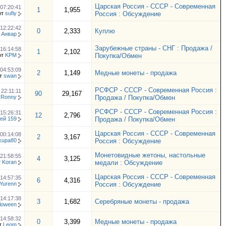
Царская Россия - СССР - Современная
07:20:41
1
1,955
от
sufiy
Россия : Обсуждение
12:22:42
0
2,333
Куплю
т
Анвар
Зарубежные страны - СНГ : Продажа /
16:14:58
1
2,102
от
KPM
Покупка/Обмен
04:53:09
2
1,149
Медные монеты - продажа
т
swan
РСФСР - СССР - Современная Россия :
5
22:11:11
90
29,167
 Ronny
Продажа / Покупка/Обмен
РСФСР - СССР - Современная Россия :
15:26:31
12
2,796
ей 159
Продажа / Покупка/Обмен
Царская Россия - СССР - Современная
00:14:08
2
3,167
kupa80
Россия : Обсуждение
Монетовидные жетоны, настольные
21:58:55
4
3,125
т
Koran
медали : Обсуждение
Царская Россия - СССР - Современная
14:57:35
6
4,316
Yurenn
Россия : Обсуждение
14:17:38
3
1,682
Серебряные монеты - продажа
loween
14:58:32
0
3,399
Медные монеты - продажа
т
Leom