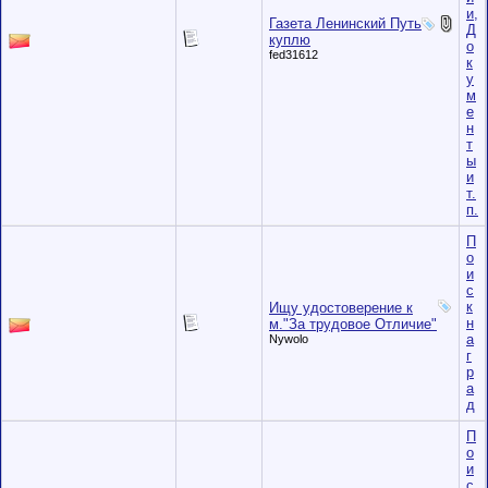
и,
Газета Ленинский Путь
Д
куплю
о
fed31612
к
у
м
е
н
т
ы
и
т.
п.
П
о
и
с
к
Ищу удостоверение к
н
м."За трудовое Отличие"
а
Nywolo
г
р
а
д
П
о
и
с