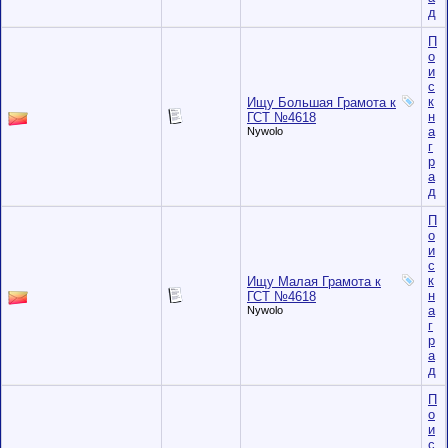
д
П
о
и
с
к
Ищу Большая Грамота к
н
ГСТ №4618
а
Nywolo
г
р
а
д
П
о
и
с
к
Ищу Малая Грамота к
н
ГСТ №4618
а
Nywolo
г
р
а
д
П
о
и
с