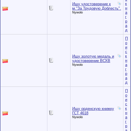
к
Ищу удостоверение к
н
м."За Трудовую Доблесть".
а
Nywolo
г
р
а
д
П
о
и
с
к
Ищу золотую медаль и
н
удостоверение ВСХВ
а
Nywolo
г
р
а
д
П
о
и
с
к
Ищу орденскую книжку
н
ГСТ 4618
а
Nywolo
г
р
а