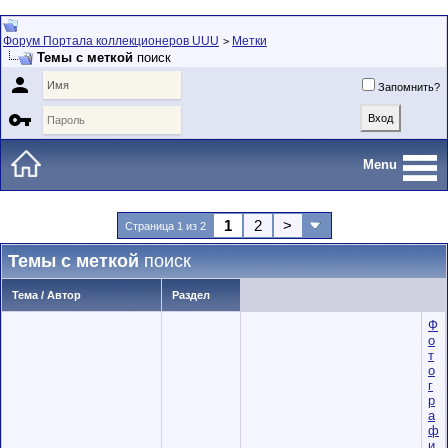
Форум Портала коллекционеров UUU
Метки
>
Темы с меткой
поиск

Запомнить?

Menu
1
2
>
Страница 1 из 2
Темы с меткой
поиск
Тема / Автор
Раздел
Ф
о
т
о
г
р
а
ф
и