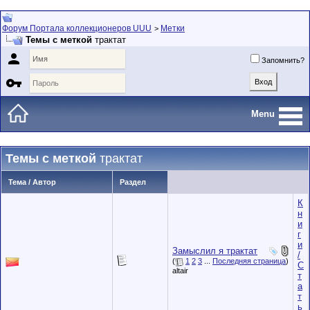
Форум Портала коллекционеров UUU
Метки
>
Темы с меткой
трактат

Запомнить?

Menu
Темы с меткой
трактат
Тема / Автор
Раздел
К
н
и
г
и
Замыслил я трактат
/
(
1
2
3
...
Последняя страница
)
С
altair
т
а
т
ь