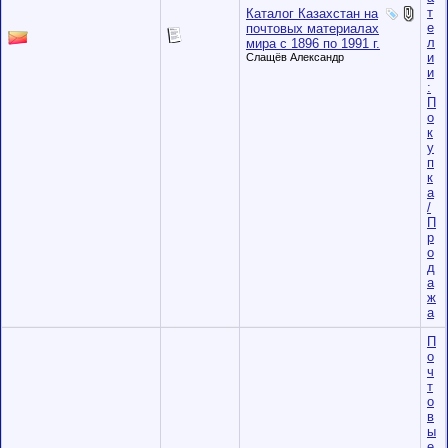
т
Каталог Казахстан на
е
почтовых материалах
л
мира с 1896 по 1991 г.
и
Слащёв Александр
и
:
П
о
к
у
п
к
а
/
П
р
о
д
а
ж
а
П
о
ч
т
о
в
ы
е