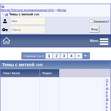
Форум Портала коллекционеров UUU
Метки
>
Темы с меткой
хмк

Запомнить?

Menu
1
2
3
4
>
Страница 1 из 4
Темы с меткой
хмк
Тема / Автор
Раздел
О
б
щ
и
й
ф
о
р
у