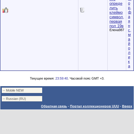
о
опреде
р,
лить
ф
клеймо
а
символ,
я
первая
н
пол 19в
с,
Елена987
м
а
й
о
л
и
к
а
Текущее время:
23:59:40
. Часовой пояс GMT +3.
Обратная связь
-
Портал коллекционеров UUU
-
Вверх