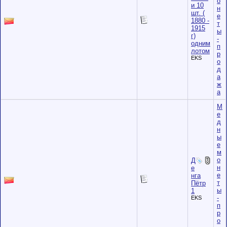
о
и 10
н
шт. (
е
1880 -
т
1915
ы
г)
-
одним
п
лотом
р
EKS
о
д
а
ж
а
М
е
д
н
ы
е
м
о
Д
н
е
е
нга
т
Пётр
ы
1
-
EKS
п
р
о