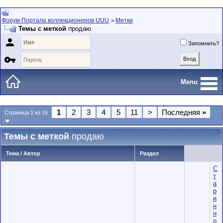
Форум Портала коллекционеров UUU
Метки
>
Темы с меткой
продаю

Запомнить?

Menu
1
2
3
4
5
11
>
Последняя
»
Страница 1 из 16
Темы с меткой
продаю
Тема / Автор
Раздел
С
т
а
р
и
н
н
о