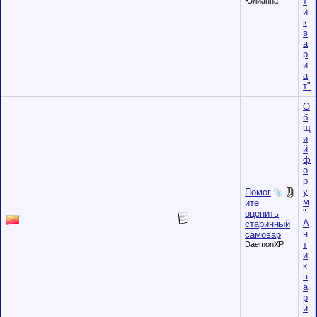
т
Юлианна
и
к
в
а
р
и
а
т"
О
б
щ
и
й
ф
о
р
у
Помог
м
ите
"
оценить
А
старинный
н
самовар
т
DaemonXP
и
к
в
а
р
и