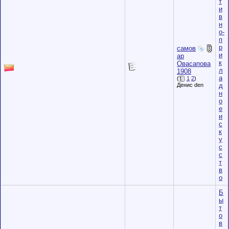
т
и
в
н
о-
п
р
самов
и
ар
к
Овасапова
л
1908
а
(
1
2
)
д
Денис den
н
о
е
и
с
к
у
с
с
т
в
о
Б
ы
т
о
в