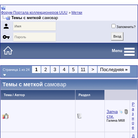
Форум Портала коллекционеров UUU
Метки
>
Темы с меткой
самовар

Запомнить?

Menu
1
2
3
4
5
11
>
Последняя
»
Страница 1 из 24
Темы с меткой
самовар
Тема / Автор
Раздел
Р
а
Запча
з
сти.
н
Галина М68
о
е
Д