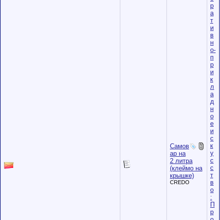
р
а
т
и
в
н
о-
п
р
и
к
л
а
д
н
о
е
и
с
к
Самов
у
ар на
с
2 литра
с
(клеймо на
т
крышке)
в
CREDO
о
:
П
р
о