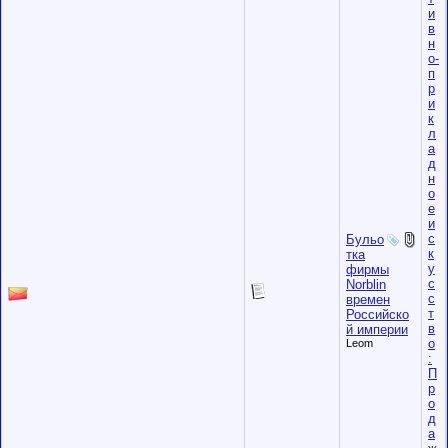
и
в
н
о-
п
р
и
к
л
а
д
н
о
е
и
с
Бульо
к
тка
у
фирмы
с
Norblin
с
времен
т
Российско
в
й империи
о
Leom
:
П
р
о
д
а