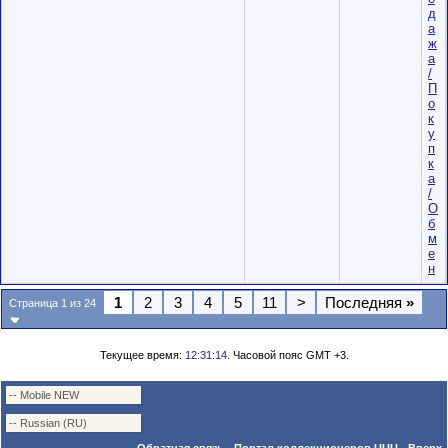
д
а
ж
а
/
П
о
к
у
п
к
а
/
О
б
м
е
н
1
2
3
4
5
11
>
Последняя
»
Страница 1 из 24
Текущее время:
12:31:14
. Часовой пояс GMT +3.