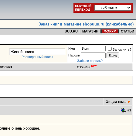
БЫСТРЫЙ
ПЕРЕХОД
Заказ книг в магазине shopuuu.ru (кликабельно)
|
|
|
|
UUU.RU
МАГАЗИН
ФОРУМ
СТАТЬИ
Имя
Запомнить?
Пароль
Расширенный поиск
Забыли пароль?
new
ан-лист
Отзывы
Опции темы
#
1
тояние очень хорошее.