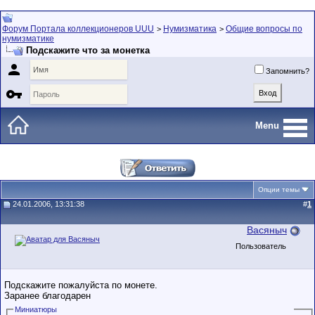
Форум Портала коллекционеров UUU
Нумизматика
Общие вопросы по
>
>
нумизматике
Подскажите что за монетка

Запомнить?

Menu
Опции темы
24.01.2006, 13:31:38
#
1
Васяныч
Пользователь
Подскажите пожалуйста по монете.
Заранее благодарен
Миниатюры