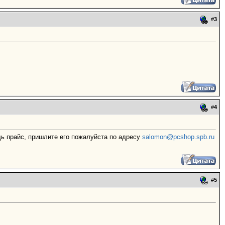
#
3
#
4
дь прайс, пришлите его пожалуйста по адресу
salomon@pcshop.spb.ru
#
5