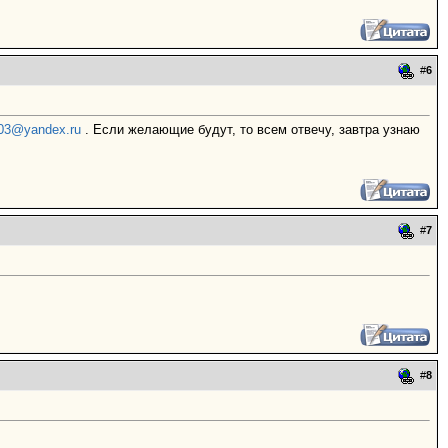
#
6
03@yandex.ru
. Если желающие будут, то всем отвечу, завтра узнаю
#
7
#
8