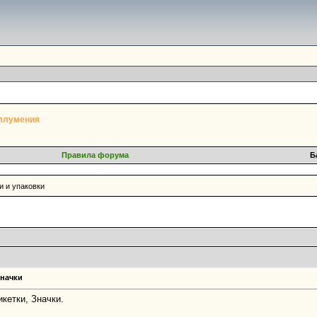
ллумения
Правила форума
Б
и и упаковки
Значки
кетки, Значки.