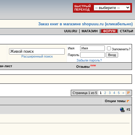
БЫСТРЫЙ
ПЕРЕХОД
Заказ книг в магазине shopuuu.ru (кликабельно)
|
|
|
|
UUU.RU
МАГАЗИН
ФОРУМ
СТАТЬИ
Имя
Запомнить?
Пароль
Расширенный поиск
Забыли пароль?
new
ан-лист
Отзывы
Страница 1 из 5
1
2
3
4
5
>
Опции темы
#
1