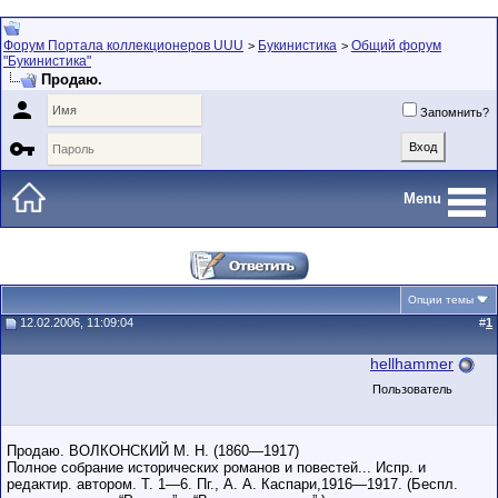
Форум Портала коллекционеров UUU
Букинистика
Общий форум
>
>
"Букинистика"
Продаю.

Запомнить?

Menu
Опции темы
12.02.2006, 11:09:04
#
1
hellhammer
Пользователь
Продаю. ВОЛКОНСКИЙ М. Н. (1860—1917)
Полное собрание исторических романов и повестей... Испр. и
редактир. автором. Т. 1—6. Пг., А. А. Каспари,1916—1917. (Беспл.