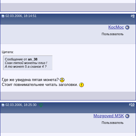
02.03.2006, 18:14:51
#
9
KocMoc
Пользователь
Цитата:
Сообщение от
an_38
Скан пятой монеты плиз !
А то монет 5 а сканов 4 ?
Где же увидена пятая монета?
Стоит повнимательнее читать заголовки.
#
10
02.03.2006, 18:25:30
Mozgoved MSK
Пользователь