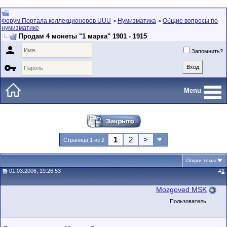
Форум Портала коллекционеров UUU
Нумизматика
Общие вопросы по
>
>
нумизматике
Продам 4 монеты "1 марка" 1901 - 1915

Запомнить?

Menu
1
2
>
Страница 1 из 2
Опции темы
01.03.2006, 19:26:53
#
1
Mozgoved MSK
Пользователь