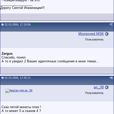
- Конкретизирую - за это.
__________________
Дорогу Святой Инквизиции!!!
#
7
02.03.2006, 17:19:56
Mozgoved MSK
Пользователь
Zergus
,
Спасибо, понял.
А то я увидел 2 Ваших идентичных сообщения в моих темах...
02.03.2006, 17:35:11
#
8
an_38
Пользователь
Скан пятой монеты плиз !
А то монет 5 а сканов 4 ?