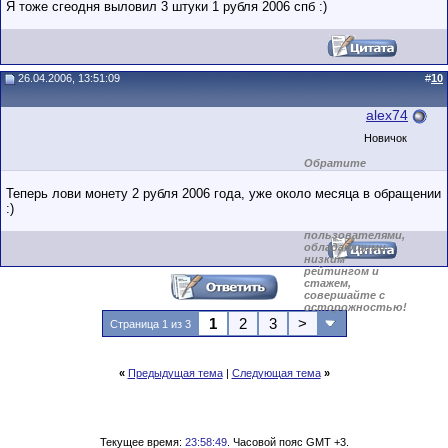
Я тоже сгеодня выловил 3 штуки 1 рубля 2006 спб :)
26.04.2006, 13:51:09
#
10
alex74
Новичок
Обратите
внимание на
маленький стаж
Теперь лови монету 2 рубля 2006 года, уже около месяца в обращении
пользователя на
:)
этом форуме.
Сделки с
пользователями,
обладающими
низким
рейтингом и
стажем,
совершайте с
осторожностью!
1
2
3
>
Страница 1 из 3
«
Предыдущая тема
|
Следующая тема
»
Текущее время:
23:58:49
. Часовой пояс GMT +3.