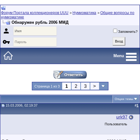
Форум Портала коллекционеров UUU
Нумизматика
Общие вопросы по
>
>
нумизматике
Обнаружен рубль 2006 ММД

Запомнить?

Menu
1
2
3
>
Страница 1 из 3
Опции темы
15.03.2006, 02:19:37
#
1
urk97
Пользователь