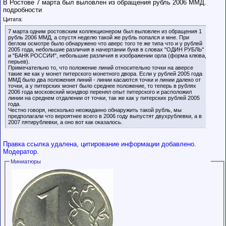
В Ростове 7 марта был выловлен из обращения рубль 2006 ММД.
подробности
Цитата:
7 марта одним ростовским коллекционером был выловлен из обращения 1
рубль 2006 ММД, а спустя неделю такой же рубль попался и мне. При
беглом осмотре было обнаружено что аверс того те же типа что и у рублей
2005 года, небольшие различия в начертании букв в словах "ОДИН РУБЛЬ"
и "БАНК РОССИИ", небольшие различия в изображении орла (форма клюва,
перьев).
Примечательно то, что положение линий относительно точки на аверсе
такие же как у монет питерского монетного двора. Если у рублей 2005 года
ММД было два положения линий - линии касаются точки и линии далеко от
точки, а у питерских монет было среднее положение, то теперь в рублях
2006 года московский мондвор перенял опыт питерского и расположил
линии на среднем отдалении от точки, так же как у питерских рублей 2005
года.
Честно говоря, несколько неожиданно обнаружить такой рубль, мы
предполагали что вероятнее всего в 2006 году выпустят двухрублевки, а в
2007 пятирублевки, а оно вот как оказалось.
Правка ссылка удалена, цитирование информации добавлено.
Модератор.
Миниатюры