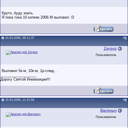
Круто, буду знать.
Я пока тока 10 копеек 2006 М выловил :D
15.03.2006, 09:11:37
#
3
Zergus
Пользователь
Выловил 5к-м, 10к-м, 1р-спмд...
__________________
Дорогу Святой Инквизиции!!!
15.03.2006, 11:31:58
#
4
Васяныч
Пользователь