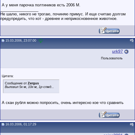
А у меня парочка полтиников есть 2006 М.
__________________
Не шалю, никого не трогаю, починяю примус. И еще считаю долгом
предупредить, что кот - древнее и неприкосновенное животное.
#
5
15.03.2006, 23:07:00
urk97
Пользователь
Цитата:
Сообщение от
Zergus
Выловил 5к-м, 10к-м, 1р-спмд...
А скан рубля можно попросить, очень интересно кое что сравнить
16.03.2006, 01:17:29
#
6