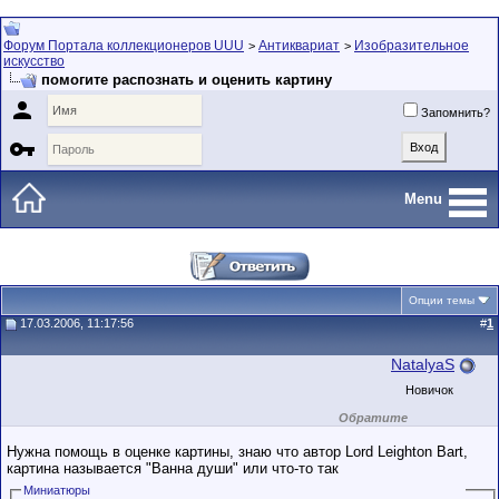
Форум Портала коллекционеров UUU
Антиквариат
Изобразительное
>
>
искусство
помогите распознать и оценить картину

Запомнить?

Menu
Опции темы
17.03.2006, 11:17:56
#
1
NatalyaS
Новичок
Обратите
внимание на
маленький стаж
Нужна помощь в оценке картины, знаю что автор Lord Leighton Bart,
пользователя на
картина называется "Ванна души" или что-то так
этом форуме.
Сделки с
Миниатюры
пользователями,