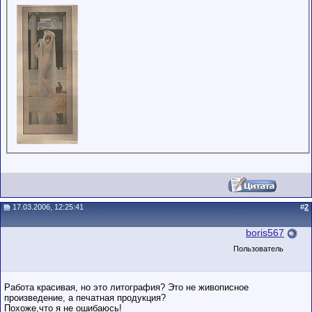
обладающими
низким
рейтингом и
стажем,
совершайте с
осторожностью!
17.03.2006, 12:25:41
#
2
boris567
Пользователь
Работа красивая, но это литография? Это не живописное
произведение, а печатная продукция?
Похоже,что я не ошибаюсь!