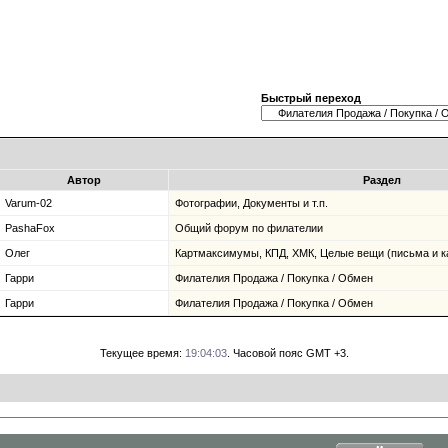
Быстрый переход
Автор
Раздел
Varum-02
Фотографии, Документы и т.п.
PashaFox
Общий форум по филателии
Олег
Картмаксимумы, КПД, ХМК, Целые вещи (письма и ка
Гарри
Филателия Продажа / Покупка / Обмен
Гарри
Филателия Продажа / Покупка / Обмен
Текущее время:
19:04:03
. Часовой пояс GMT +3.