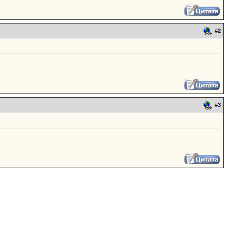
#
2
#
3