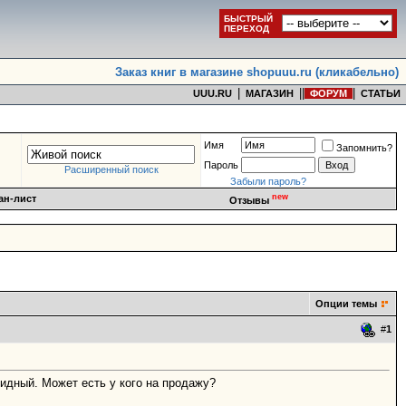
БЫСТРЫЙ
ПЕРЕХОД
Заказ книг в магазине shopuuu.ru (кликабельно)
|
|
|
|
UUU.RU
МАГАЗИН
ФОРУМ
СТАТЬИ
Имя
Запомнить?
Пароль
Расширенный поиск
Забыли пароль?
new
ан-лист
Отзывы
Опции темы
#
1
лидный. Может есть у кого на продажу?