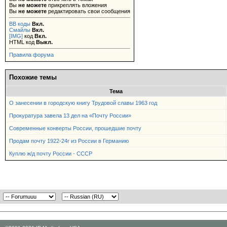
Вы
не можете
прикреплять вложения
Вы
не можете
редактировать свои сообщения
BB коды
Вкл.
Смайлы
Вкл.
[IMG]
код
Вкл.
HTML код
Выкл.
Правила форума
Похожие темы
Тема
О занесении в городскую книгу Трудовой славы 1963 год
Прокуратура завела 13 дел на «Почту России»
Современные конверты России, прошедшие почту
Продам почту 1922-24г из России в Германию
Куплю ж/д почту России - СССР