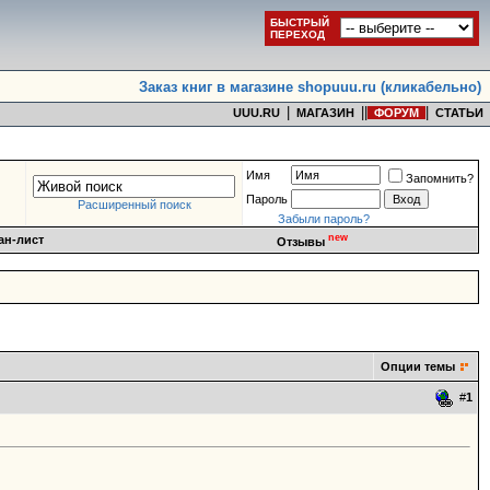
БЫСТРЫЙ
ПЕРЕХОД
Заказ книг в магазине shopuuu.ru (кликабельно)
|
|
|
|
UUU.RU
МАГАЗИН
ФОРУМ
СТАТЬИ
Имя
Запомнить?
Пароль
Расширенный поиск
Забыли пароль?
new
ан-лист
Отзывы
Опции темы
#
1