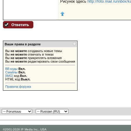
Рисунок здесь
http://foto.mail.ru/inbox/
Ваши права в разделе
Вы
не можете
создавать новые темы
Вы
не можете
отвечать в темах
Вы
не можете
прикреплять вложения
Вы
не можете
редактировать свои сообщения
BB коды
Вкл.
Смайлы
Вкл.
[IMG]
код
Вкл.
HTML код
Выкл.
Правила форума
©2001-2026 IP Media Inc., USA