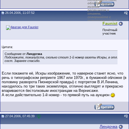
обладающими
низким
рейтингом и
26.04.2006, 11:07:52
#
2
стажем,
совершайте с
осторожностью!
Faunist
Почётный
участник
Цитата:
Сообщение от
Линдочка
Подскажите, пожалуйста, сколько стоит 1-й номер газеты Искры, в отл.
сост. Заранее спасибо.
Если покажете её, Искры изображение, то наверное станет ясно, что
речь о типографском репринте 1967 или 1970г., в бумажной обложке (в
половину разворота Пионерской правды) с портретом В.И.Ленина,
находилось по три таких экземпляра, отлично выглядят и прекрасно
впариваются бестолковым иностранцам на Вернисаже.
А если действительно 1-й номер - то прямой путь на аукцион
#
3
27.04.2006, 07:45:39
Линдочка