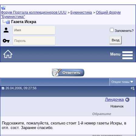
Форум Портала коллекционеров UUU
Букинистика
Общий форум
>
>
"Букинистика"
Газета Искра

Запомнить?

Menu
Опции темы
26.04.2006, 09:27:56
#
1
Линдочка
Новичок
Обратите
внимание на
маленький стаж
Подскажите, пожалуйста, сколько стоит 1-й номер газеты Искры, в
пользователя на
отл. сост. Заранее спасибо.
этом форуме.
Сделки с
пользователями,