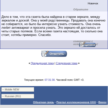
Новичок
Обратите
внимание на
маленький стаж
Дело в том, что эта газета была найдена в старом зеркале, между
пользователя на
зеркалом и доской. Она у моей родственницы. Продавать она конечно
этом форуме.
не собирается, но было бы интересно узнать стоимость. Она очень
Сделки с
пользователями,
любит антиквариат и просила узнать. Это зеркало ей досталось от
обладающими
четы старых поляков. Если всеже газета настоящая, то сколько она
низким
стоит, хотябы примерно. Спасибо.
рейтингом и
стажем,
совершайте с
осторожностью!
«
Предыдущая тема
|
Следующая тема
»
Текущее время:
07:31:30
. Часовой пояс GMT +3.
Обратная связь
-
Портал коллекционеров UUU
-
Вверх