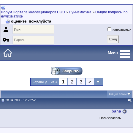
Форум Портала коллекционеров UUU
Нумизматика
Общие вопросы по
>
>
нумизматике
оцените, пожалуйста

Запомнить?

Menu
1
2
3
>
Страница 1 из 3
Опции темы
28.04.2006, 12:23:52
#
1
baha
Пользователь