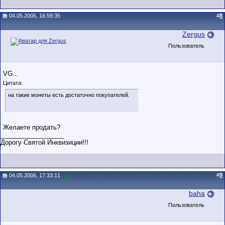
04.05.2006, 16:59:35
#
8
Zergus
Пользователь
VG...
Цитата:
на такие монеты есть достаточно покупателей.
Желаете продать?
__________________
Дорогу Святой Инквизиции!!!
#
9
04.05.2006, 17:33:11
baha
Пользователь