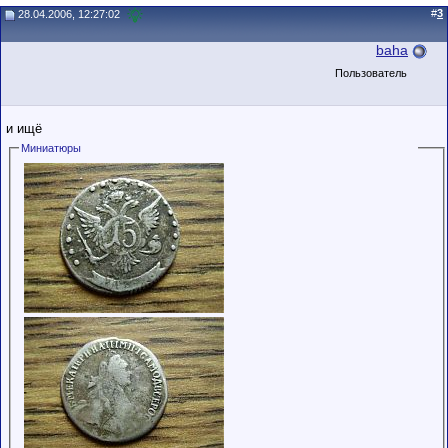
#
3
28.04.2006, 12:27:02
baha
Пользователь
и ищё
Миниатюры