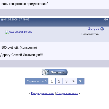
есть конкретные предложения?
04.05.2006, 17:49:03
#
10
Zergus
Пользователь
800 рублей. (Конкретно)
__________________
Дорогу Святой Инквизиции!!!
1
2
3
>
Страница 1 из 3
«
Предыдущая тема
|
Следующая тема
»