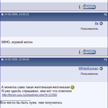
14.05.2006, 14:50:22
#
2
Ак
Пользователь
IMHO, игровой жетон
14.05.2006, 22:06:00
#
3
WhiteKorean
Пользователь
А монетка сама такая желтенькая-желтенькая
Я уже здесбь спрашивал, мне вот что ответили
http://forum.uuu.ru/viewtopic.php?t=12358
__________________
Все могло бы быть хуже, чем получилось