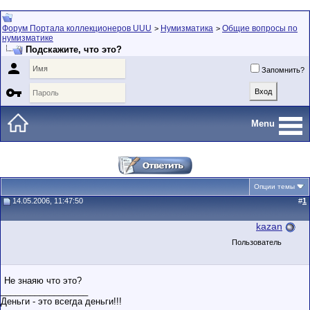
Форум Портала коллекционеров UUU
Нумизматика
Общие вопросы по
>
>
нумизматике
Подскажите, что это?

Запомнить?

Menu
Опции темы
14.05.2006, 11:47:50
#
1
kazan
Пользователь
Не знаяю что это?
__________________
Деньги - это всегда деньги!!!