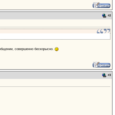
#
2
 общении, совершенно бескорысно.
#
3