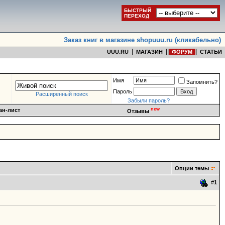
БЫСТРЫЙ
ПЕРЕХОД
Заказ книг в магазине shopuuu.ru (кликабельно)
|
|
|
|
UUU.RU
МАГАЗИН
ФОРУМ
СТАТЬИ
Имя
Запомнить?
Пароль
Расширенный поиск
Забыли пароль?
new
ан-лист
Отзывы
Опции темы
#
1