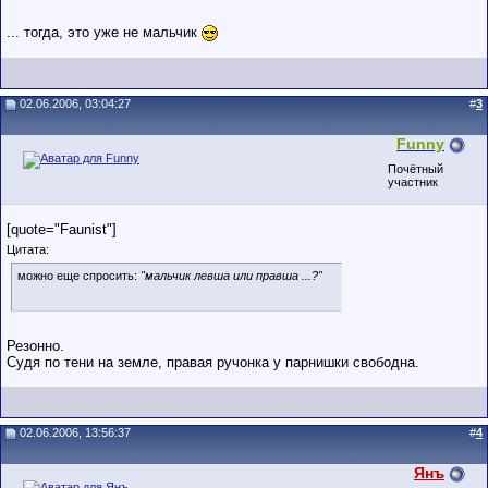
... тогда, это уже не мальчик
02.06.2006, 03:04:27
#
3
Funny
Почётный
участник
[quote="Faunist"]
Цитата:
можно еще спросить:
"мальчик левша или правша ...?"
Резонно.
Судя по тени на земле, правая ручонка у парнишки свободна.
02.06.2006, 13:56:37
#
4
Янъ