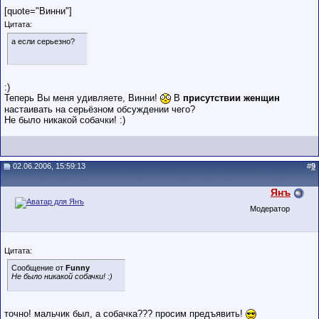
[quote="Винни"]
Цитата:
а если серьезно?
:)
Теперь Вы меня удивляете, Винни!
В
присутствии женщин
настаивать на серьёзном обсуждении чего?
Не было никакой собачки! :)
02.06.2006, 15:59:13
#
9
Янъ
Модератор
Цитата:
Сообщение от
Funny
Не было никакой собачки! :)
точно! мальчик был, а собачка??? просим предъявить!