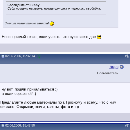
Сообщение от
Funny
Судя по тени на земле, правая ручонка у парнишки свободна.
Значит левая точно занята!
Неоспоримый тезис, если учесть, что руки всего две
#
6
02.06.2006, 15:32:14
Борз
Пользователь
ну вот, пошли прикалываться :)
а если серьезно? :)
__________________
Предлагайте любые материалы по г. Грозному и всему, что с ним
связано. Открытки, книги, газеты, фото и т.д.
02.06.2006, 15:47:50
#
7