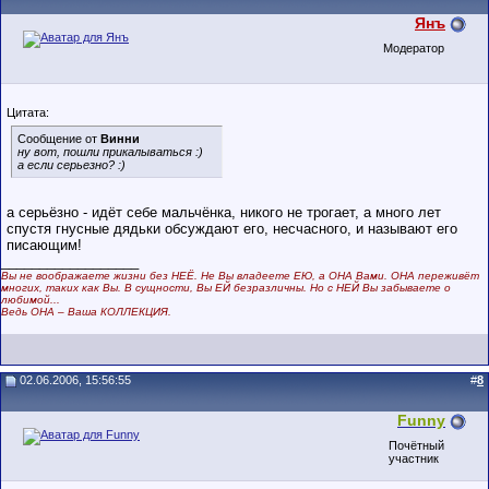
Янъ
Модератор
Цитата:
Сообщение от
Винни
ну вот, пошли прикалываться :)
а если серьезно? :)
а серьёзно - идёт себе мальчёнка, никого не трогает, а много лет
спустя гнусные дядьки обсуждают его, несчасного, и называют его
писающим!
__________________
Вы не воображаете жизни без НЕЁ. Не Вы владеете ЕЮ, а ОНА Вами. ОНА переживёт
многих, таких как Вы. В сущности, Вы ЕЙ безразличны. Но с НЕЙ Вы забываете о
любимой...
Ведь ОНА – Ваша КОЛЛЕКЦИЯ.
02.06.2006, 15:56:55
#
8
Funny
Почётный
участник