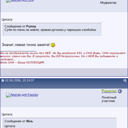
Модератор
Цитата:
Сообщение от
Funny
Судя по тени на земле, правая ручонка у парнишки свободна.
Значит левая точно занята!
__________________
Вы не воображаете жизни без НЕЁ. Не Вы владеете ЕЮ, а ОНА Вами. ОНА переживёт
многих, таких как Вы. В сущности, Вы ЕЙ безразличны. Но с НЕЙ Вы забываете о
любимой...
Ведь ОНА – Ваша КОЛЛЕКЦИЯ.
02.06.2006, 15:24:07
#
5
Faunist
Почётный
участник
Цитата:
Сообщение от
Янъ
Цитата: