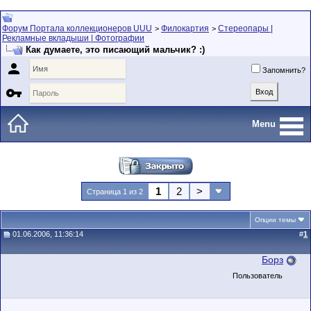
Форум Портала коллекционеров UUU
Филокартия
Стереопары |
>
>
Рекламные вкладыши | Фотографии
Как думаете, это писающий мальчик? :)

Запомнить?

Menu
1
2
>
Страница 1 из 2
Опции темы
01.06.2006, 11:36:14
#
1
Борз
Пользователь