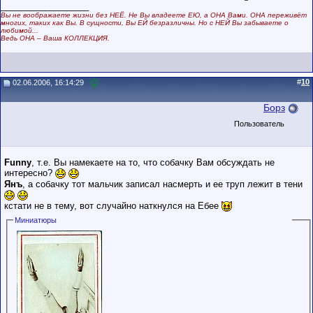
__________________
Вы не воображаете жизни без НЕЁ. Не Вы владеете ЕЮ, а ОНА Вами. ОНА переживёт
многих, таких как Вы. В сущности, Вы ЕЙ безразличны. Но с НЕЙ Вы забываете о
любимой...
Ведь ОНА – Ваша КОЛЛЕКЦИЯ.
#
10
02.06.2006, 16:14:29
Борз
Пользователь
Funny
, т.е. Вы намекаете на то, что собачку Вам обсуждать не
интересно?
Янъ
, а собачку тот мальчик записал насмерть и ее труп лежит в тени
кстати не в тему, вот случайно наткнулся на Ебее
Миниатюры