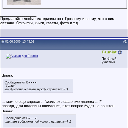
__________________
Предлагайте любые материалы по г. Грозному и всему, что с ним
связано. Открытки, книги, газеты, фото и т.д.
01.06.2006, 13:43:02
#
2
Faunist
Почётный
участник
Цитата:
Сообщение от
Винни
"Тунис"
как думаете мальчик нужду справляет? :)
... можно еще спросить:
"мальчик левша или правша ...?"
правда, для половины населения, этот вопрос будет не понятен ...
Цитата:
Сообщение от
Винни
или там собачонка под ногами путается? :)