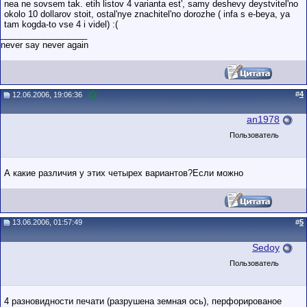
nea ne sovsem tak. etih listov 4 varianta est', samy deshevy deystvitel'no
okolo 10 dollarov stoit, ostal'nye znachitel'no dorozhe ( infa s e-beya, ya
tam kogda-to vse 4 i videl) :(
__________________
never say never again
#
4
12.06.2006, 19:06:36
an1978
Пользователь
А какие различия у этих четырех вариантов?Если можно
13.06.2006, 01:57:49
#
5
Sedoy
Пользователь
4 разновидности печати (разрушена земная ось), перфорированое