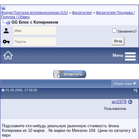
Форум Портала коллекционеров UUU
Филателия
Филателия Продажа /
>
>
Покупка / Обмен
GG Блок с Коперником

Запомнить?

Menu
Опции темы
01.06.2006, 17:58:55
#
1
an1978
Пользователь
Подскажите кто-нибудь реальную рыночную стоимость блока
Коперника из 10 марок . № марки по Михелю 104. Цена по каталогу 15
евро