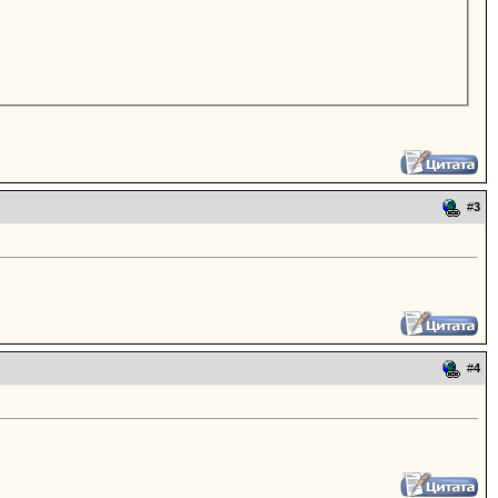
#
3
#
4