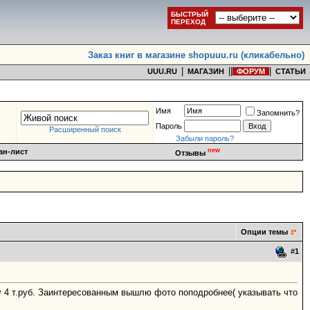
БЫСТРЫЙ
ПЕРЕХОД
Заказ книг в магазине shopuuu.ru (кликабельно)
|
|
|
|
UUU.RU
МАГАЗИН
ФОРУМ
СТАТЬИ
Имя
Запомнить?
Пароль
Расширенный поиск
Забыли пароль?
new
ан-лист
Отзывы
Опции темы
#
1
у 4 т.руб. Заинтересованным вышлю фото поподробнее( указывать что