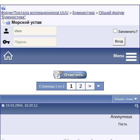
Форум Портала коллекционеров UUU
Букинистика
Общий форум
>
>
"Букинистика"
Морской устав

Запомнить?

Menu
1
2
>
Страница 1 из 2
Опции темы
19.03.2004, 16:20:12
#
1
Anonymous
Гость