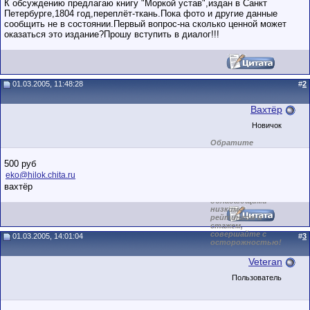
К обсуждению предлагаю книгу "Моркой устав",издан в Санкт
Петербурге,1804 год,переплёт-ткань.Пока фото и другие данные
сообщить не в состоянии.Первый вопрос-на сколько ценной может
оказаться это издание?Прошу вступить в диалог!!!
01.03.2005, 11:48:28
#
2
Вахтёр
Новичок
Обратите
внимание на
маленький стаж
500 руб
пользователя на
eko@hilok.chita.ru
этом форуме.
Сделки с
вахтёр
пользователями,
обладающими
низким
рейтингом и
стажем,
совершайте с
01.03.2005, 14:01:04
#
3
осторожностью!
Veteran
Пользователь