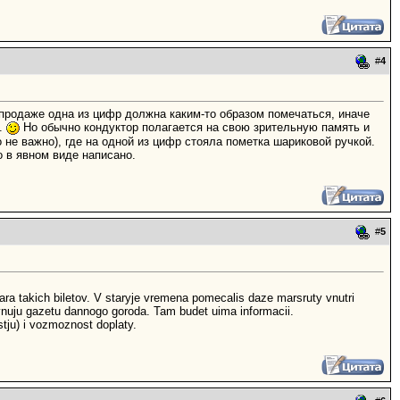
#
4
и продаже одна из цифр должна каким-то образом помечаться, иначе
и.
Но обычно кондуктор полагается на свою зрительную память и
о не важно), где на одной из цифр стояла пометка шариковой ручкой.
о в явном виде написано.
#
5
ara takich biletov. V staryje vremena pomecalis daze marsruty vnutri
lavnuju gazetu dannogo goroda. Tam budet uima informacii.
tju) i vozmoznost doplaty.