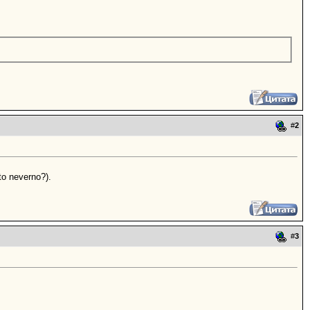
#
2
to neverno?).
#
3