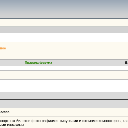
ное
Правила форума
Б
илетов
нспортных билетов фотографиями, рисунками и схемами компостеров, ка
ными книжками