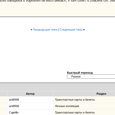
tvo transporta s voprosom ob etich biletach, v tom cisle i o znacenii cifr. Jesl
«
Предыдущая тема
|
Следующая тема
»
Быстрый переход
Автор
Раздел
arti8998
Транспортные карты и билеты
arti8998
Личные коллекции
Cajetillo
Транспортные карты и билеты