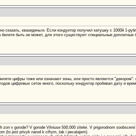
о сказать, квазиденьги. Если кондуктор получил катушку с 1000й 1-руб
 билете быть не может, для этого существуют специальные доплатные 
билете цифры тоже или означают зоны, или просто являются "декором": 
годов цифровых сеток много, поскольку кондуктор пробивал дату и время
h zon v gorode? V gorode Vilniuse 500,000 zitelei. V prigorodnom soobscenii
om (to jest privyk narod k cifrym, tak i pecatajem).