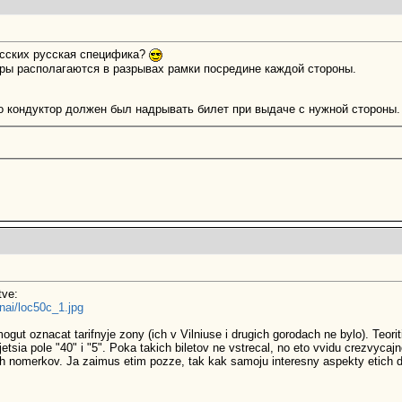
русских русская специфика?
фры располагаются в разрывах рамки посредине каждой стороны.
то кондуктор должен был надрывать билет при выдаче с нужной стороны. 
tve:
ai/loc50c_1.jpg
gut oznacat tarifnyje zony (ich v Vilniuse i drugich gorodach ne bylo). Teoritic
etsia pole "40" i "5". Poka takich biletov ne vstrecal, no eto vvidu crezvycajn
ch nomerkov. Ja zaimus etim pozze, tak kak samoju interesny aspekty etich d