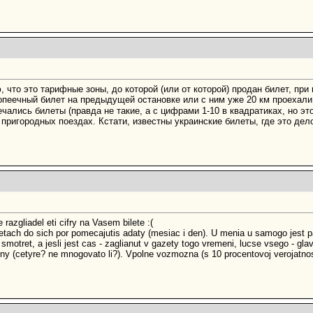
, что это тарифные зоны, до которой (или от которой) продан билет, пр
копеечный билет на предыдущей остановке или с ним уже 20 км проехал
ечались билеты (правда не такие, а с цифрами 1-10 в квадратиках, но эт
пригородных поездах. Кстати, известны украинские билеты, где это дел
 razgliadel eti cifry na Vasem bilete :(
letach do sich por pomecajutis adaty (mesiac i den). U menia u samogo jest p
smotret, a jesli jest cas - zaglianut v gazety togo vremeni, lucse vsego - g
ony (cetyre? ne mnogovato li?). Vpolne vozmozna (s 10 procentovoj verojatnos