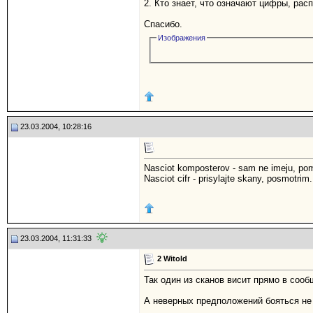
2. Кто знает, что означают цифры, ра
Спасибо.
Изображения
23.03.2004, 10:28:16
Nasciot komposterov - sam ne imeju, po
Nasciot cifr - prisylajte skany, posmotrim
23.03.2004, 11:31:33
2 Witold
Так один из сканов висит прямо в сооб
А неверных предположений бояться не 