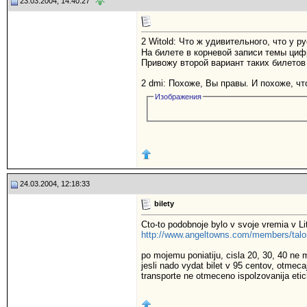
23.03.2004, 14:40:27
2 Witold: Что ж удивительного, что у 
На билете в корневой записи темы ци
Привожу второй вариант таких билетов
2 dmi: Похоже, Вы правы. И похоже, ч
Изображения
24.03.2004, 12:18:33
bilety
Cto-to podobnoje bylo v svoje vremia v Li
http://www.angeltowns.com/members/talon
po mojemu poniatiju, cisla 20, 30, 40 ne mo
jesli nado vydat bilet v 95 centov, otmecaj
transporte ne otmeceno ispolzovanija eti