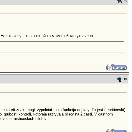
#
6
Но это искусство в какой-то момент было утрачено
#
7
eski eti znaki mogli vypolniat tolko funkciju doplaty. To jest (teoriticeski)
oj grubosti kontroli, kotoraja razryvala bilety na 2 casti. V castnom
ovolno misticeskich biletov.