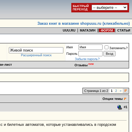
БЫСТРЫЙ
ПЕРЕХОД
Заказ книг в магазине shopuuu.ru (кликабельно)
|
|
|
|
UUU.RU
МАГАЗИН
ФОРУМ
СТАТЬИ
Имя
Запомнить?
Пароль
Расширенный поиск
Забыли пароль?
new
ан-лист
Отзывы
Страница 1 из 2
1
2
>
Опции темы
#
1
сс и билетных автоматов, которые устанавливались в городском