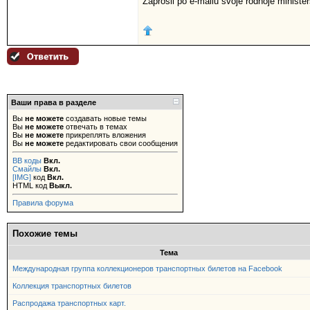
Zaprosil po e-mailu svoje rodnoje ministers
Ваши права в разделе
Вы
не можете
создавать новые темы
Вы
не можете
отвечать в темах
Вы
не можете
прикреплять вложения
Вы
не можете
редактировать свои сообщения
BB коды
Вкл.
Смайлы
Вкл.
[IMG]
код
Вкл.
HTML код
Выкл.
Правила форума
Похожие темы
Тема
Международная группа коллекционеров транспортных билетов на Facebook
Коллекция транспортных билетов
Распродажа транспортных карт.