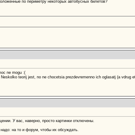
сположенные по периметру некоторых автобусных билетов?
moc ne mogu :(
. Neskolko teorij jest, no ne chocetsia prezdevremenno ich oglasatj (a vdrug e
щении. У вас, наверно, просто картинки отключены.
надо: на то и форум, чтобы их обсуждать.