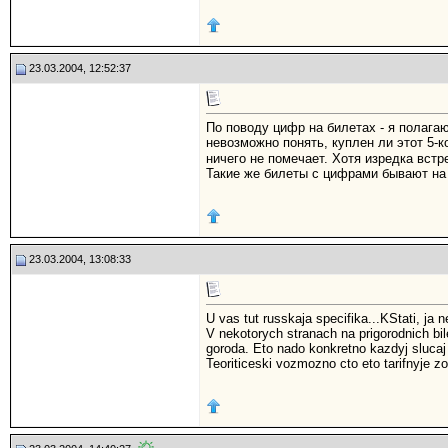
23.03.2004, 12:52:37
По поводу цифр на билетах - я полагаю
невозможно понять, куплен ли этот 5-
ничего не помечает. Хотя изредка встр
Такие же билеты с цифрами бывают на 
23.03.2004, 13:08:33
U vas tut russkaja specifika...KStati, ja ne
V nekotorych stranach na prigorodnich bi
goroda. Eto nado konkretno kazdyj slucaj 
Teoriticeski vozmozno cto eto tarifnyje z