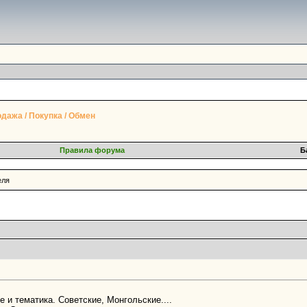
дажа / Покупка / Обмен
Правила форума
Б
еля
 и тематика. Советские, Монгольские....