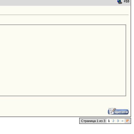
#
10
Страница 1 из 3
1
2
3
>