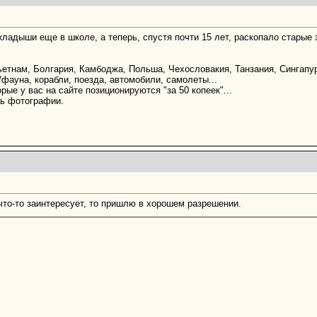
адыши еще в школе, а теперь, спустя почти 15 лет, раскопало старые з
етнам, Болгария, Камбоджа, Польша, Чехословакия, Танзания, Сингапур,
/фауна, корабли, поезда, автомобили, самолеты...
орые у вас на сайте позиционируются "за 50 копеек"...
ь фотографии.
что-то заинтересует, то пришлю в хорошем разрешении.