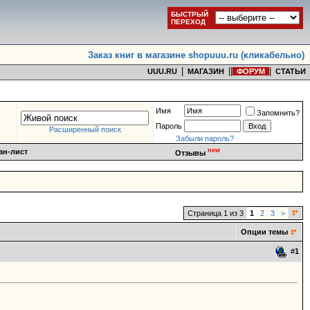
БЫСТРЫЙ
ПЕРЕХОД
Заказ книг в магазине shopuuu.ru (кликабельно)
|
|
|
|
UUU.RU
МАГАЗИН
ФОРУМ
СТАТЬИ
Имя
Запомнить?
Пароль
Расширенный поиск
Забыли пароль?
new
ан-лист
Отзывы
Страница 1 из 3
1
2
3
>
Опции темы
#
1