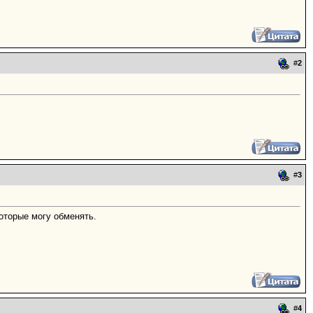
#
2
#
3
оторые могу обменять.
#
4