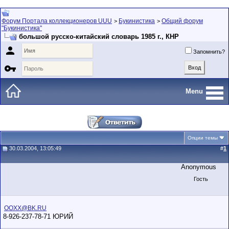
Форум Портала коллекционеров UUU
Букинистика
Общий форум
>
>
"Букинистика"
большой русско-китайский словарь 1985 г., КНР

Запомнить?

Menu
Опции темы
30.03.2004, 13:05:49
#
1
Anonymous
Гость
OOXX@BK.RU
8-926-237-78-71 ЮРИЙ