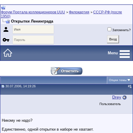
Форум Портала коллекционеров UUU
Филокартия
СССР-РФ (после
>
>
1950)
Открытки Ленинграда

Запомнить?

Menu
Опции темы
30.07.2006, 14:19:26
#
1
Drey
Пользователь
Никому не надо?
Единственно, одной открытки в наборе не хватает.