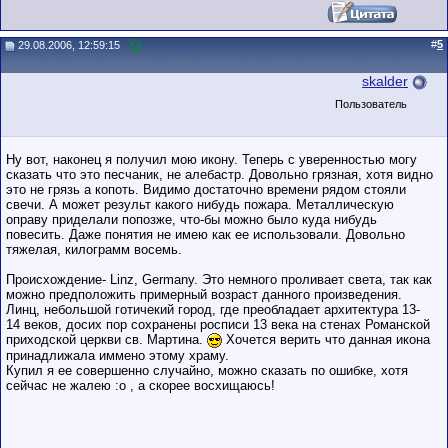
#
5
29.08.2006, 12:59:15
skalder
Пользователь
Ну вот, наконец я получил мою икону. Теперь с уверенностью могу
сказать что это песчаник, не алебастр. Довольно грязная, хотя видно
это не грязь а копоть. Видимо достаточно времени рядом стояли
свечи. А может результ какого нибудь пожара. Металлическую
оправу приделали попозже, что-бы можно было куда нибудь
повесить. Даже понятия не имею как ее использовали. Довольно
тяжелая, килограмм восемь.
Происхождение- Linz, Germany. Это немного проливает света, так как
можно предположить примерный возраст данного произведения.
Линц, небольшой готичекий город, где преобладает архитектура 13-
14 веков, досих пор сохранены росписи 13 века на стенах Романской
приходской церкви св. Мартина.
Хочется верить что данная икона
принадлижала иммено этому храму.
Купил я ее совершенно случайно, можно сказать по ошибке, хотя
сейчас не жалею :o , а скорее восхищаюсь!