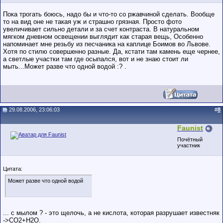
Пока трогать боюсь, надо бы и что-то со ржавчиной сделать. Вообще
то на вид оне не такая уж и страшно грязная. Просто фото
увеличивает сильно детали и за счет контраста. В натуральном
мягком дневном освещении выглядит как старая вещь, Особенно
напоминает мне резьбу из песчаника на каплице Боимов во Львове.
Хотя по стилю совершенно разные. Да, кстати там камень еще чернее,
а светлые участки там где осыпался, вот и не знаю стоит ли
мыть...Может разве что одной водой :? .
29.08.2006, 23:06:03
#
8
Faunist
Почётный
участник
Цитата:
Может разве что одной водой
... с мылом ? - это щелочь, а не кислота, которая разрушает известняк
->СО2+Н2О.