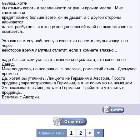
мылом..хотя-
бы отмыть копоть и засаленности от рук..и прочии масла.. Мне
кажется они
вредят камню больше всего, он не дышит, а с другой стороны
набирается
влаги, разбухает...и в конце концов верхний слой не выдерживает и
осыпается..
Это как на стену побеленную известью нанести емульсионку..она
через
некоторое время лаптями отлетит, если в комнате влажно...
надо бы все-таки услышать мнение специалиста, это конечно не
Давид,
Микеланджело, но все равно...я полагаю, романский стиль..Дремучие
времена...
Да, хотел бы уточнить, Линц-это не Германия а Австрия..Просто
продавец зарегистрирован в Германии, а я не понимаю на немецком..
Хм, оказывается Линц есть и в Германии..Прийдется уточнить в
продавца..
Все-таки с Австрии.
1
2
>
Страница 1 из 2