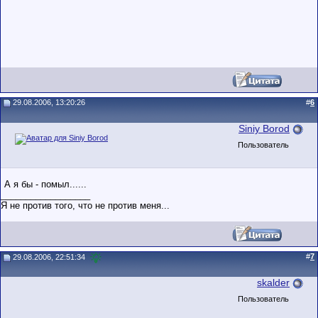
29.08.2006, 13:20:26
#
6
Siniy Borod
Пользователь
А я бы - помыл......
__________________
Я не против того, что не против меня...
#
7
29.08.2006, 22:51:34
skalder
Пользователь