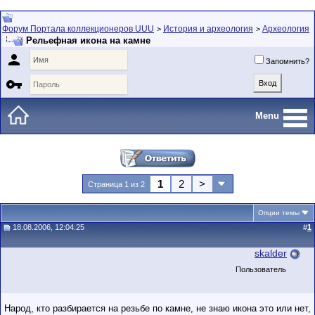
Форум Портала коллекционеров UUU
История и археология
Археология
>
>
Рельефная икона на камне

Запомнить?

Menu
1
2
>
Страница 1 из 2
Опции темы
18.08.2006, 12:04:25
#
1
skalder
Пользователь
Народ, кто разбирается на резьбе по камне, не знаю икона это или нет,