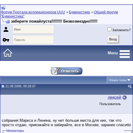
Форум Портала коллекционеров UUU
Букинистика
Общий форум
>
>
"Букинистика"
заберите пожайлуста!!!!!!!!! Безвозмездно!!!!!!

Запомнить?

Menu
Опции темы
21.08.2006, 09:28:07
#
1
лексей
Пользователь
собрания Маркса и Ленина, ну нет больше места для них, так что
просто отдаю, приезжайте и забирайте, все в Москве, заранее спасибо
Миниатюры