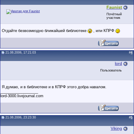
Faunist
Почётный
участник
Отдайте безвозмездно ближайшей библиотеке
, или КПРФ
21.08.2006, 17:21:03
#
4
lord
Пользователь
Я думаю, и в библиотеке и в КПРФ этого добра навалом.
__________________
lord-3000.livejournal.com
21.08.2006, 23:23:30
#
5
Viking