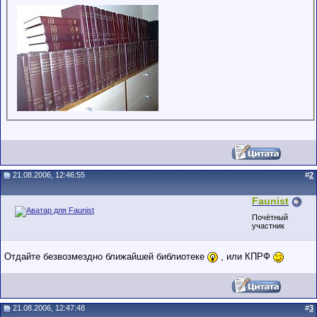
21.08.2006, 12:46:55
#
2
Faunist
Почётный
участник
Отдайте безвозмездно ближайшей библиотеке
, или КПРФ
21.08.2006, 12:47:48
#
3