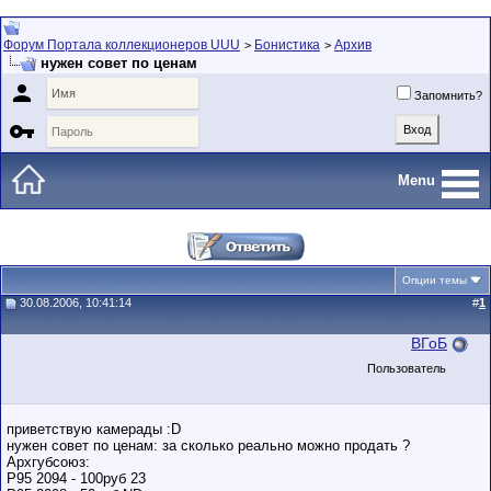
Форум Портала коллекционеров UUU
Бонистика
Архив
>
>
нужен совет по ценам

Запомнить?

Menu
Опции темы
30.08.2006, 10:41:14
#
1
ВГоБ
Пользователь
приветствую камерады :D
нужен совет по ценам: за сколько реально можно продать ?
Архгубсоюз:
Р95 2094 - 100руб 23