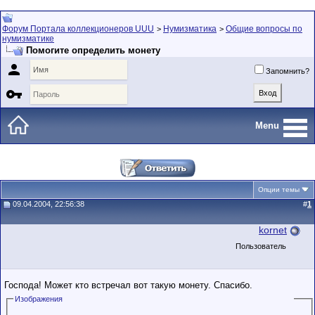
Форум Портала коллекционеров UUU
Нумизматика
Общие вопросы по
>
>
нумизматике
Помогите определить монету

Запомнить?

Menu
Опции темы
09.04.2004, 22:56:38
#
1
kornet
Пользователь
Господа! Может кто встречал вот такую монету. Спасибо.
Изображения