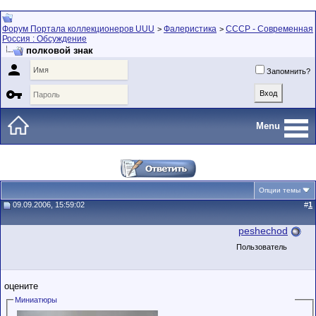
Форум Портала коллекционеров UUU
Фалеристика
СССР - Современная
>
>
Россия : Обсуждение
полковой знак

Запомнить?

Menu
Опции темы
09.09.2006, 15:59:02
#
1
peshechod
Пользователь
оцените
Миниатюры