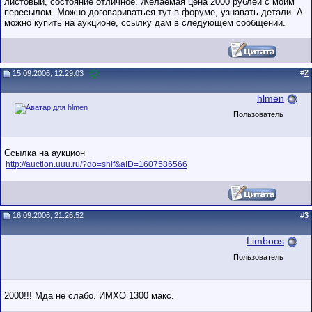
листовый, состояние отличное. Желаемая цена 2000 рублей с моим
пересылом. Можно договариваться тут в форуме, узнавать детали. А
можно купить на аукционе, ссылку дам в следующем сообщении.
#
2
15.09.2006, 12:29:03
hlmen
Пользователь
Ссылка на аукцион
http://auction.uuu.ru/?do=shlf&aID=1607586566
16.09.2006, 21:26:52
#
3
Limboos
Пользователь
2000!!! Мда не слабо. ИМХО 1300 макс.