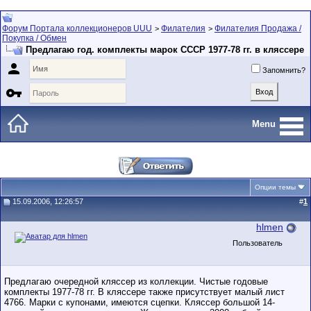
Форум Портала коллекционеров UUU
Филателия
Филателия Продажа /
>
>
Покупка / Обмен
Предлагаю год. комплекты марок СССР 1977-78 гг. в кляссере

Запомнить?

Menu
Опции темы
15.09.2006, 12:26:57
#
1
hlmen
Пользователь
Предлагаю очередной кляссер из коллекции. Чистые годовые
комплекты 1977-78 гг. В кляссере также присутствует малый лист
4766. Марки с купонами, имеются сцепки. Кляссер большой 14-