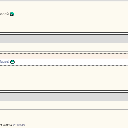
далей
едалей
03.2008 в
23:09:49
.