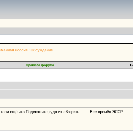
еменная Россия : Обсуждение
Правила форума
Б
толи ещё что.Подскажите,куда их сбагрить........ Все времён ЭССР.