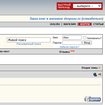
БЫСТРЫЙ
ПЕРЕХОД
Заказ книг в магазине shopuuu.ru (кликабельно)
|
|
|
|
UUU.RU
МАГАЗИН
ФОРУМ
СТАТЬИ
Имя
Запомнить?
Пароль
Расширенный поиск
Забыли пароль?
new
ан-лист
Отзывы
Опции темы
#
1