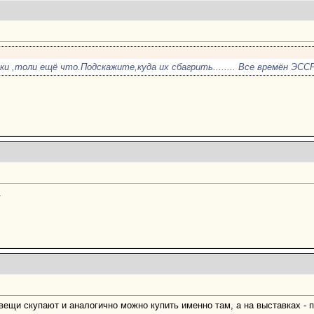
и ,толи ещё что.Подскажите,куда их сбагрить........ Все времён ЭССР
.
е вещи скупают и аналогично можно купить именно там, а на выставках 