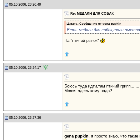
05.10.2006, 23:20:49
Re: МЕДАЛИ ДЛЯ СОБАК
Цитата: Сообщение от
gena pupkin
Есть медали для собак,толи выставк
На "птичий рынок"
05.10.2006, 23:24:17
Боюсь туда идти,там птичий грипп.......
Может здесь кому надо?
05.10.2006, 23:27:36
gena pupkin
, я просто знаю, что таки