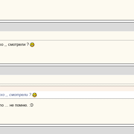
о ,, смотрели ?
ухо ,, смотрели ?
о ... не помню. :D