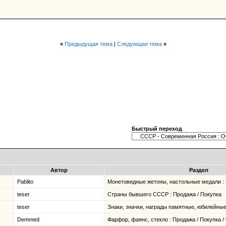
«
Предыдущая тема
|
Следующая тема
»
Быстрый переход
Автор
Раздел
Pablito
Монетовидные жетоны, настольные медали :
teser
Страны бывшего СССР : Продажа / Покупка
teser
Знаки, значки, награды памятные, юбилейные 
Demmed
Фарфор, фаянс, стекло : Продажа / Покупка 