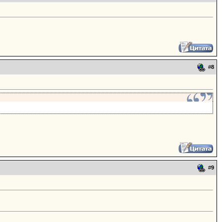
#
8
#
9