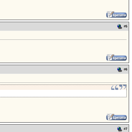
#
5
#
6
#
7