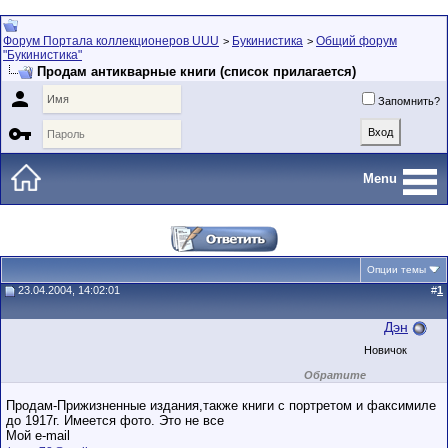
Форум Портала коллекционеров UUU
Букинистика
Общий форум
>
>
"Букинистика"
Продам антикварные книги (список прилагается)

Запомнить?

Menu
Опции темы
23.04.2004, 14:02:01
#
1
Дэн
Новичок
Обратите
внимание на
маленький стаж
Продам-Прижизненные издания,также книги с портретом и факсимиле
пользователя на
до 1917г. Имеется фото. Это не все
этом форуме.
Мой e-mail
Сделки с
пользователями,