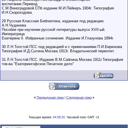
воспитание.Перевод
С.М.Виноградовой.СПб издание М.И.Пейкеръ 1904г. Типография
И.Н.Скороходова.
29 Русская Классная Библиотека, изданная под редакцию
А.Н.Чудинова
Пособие при изучении русской литературы выпуск XVII-ый.
Императрица
Екатерина II. Избранные сочинения. Издание И.Глазунова 1894г.
30 Л.Н.Толстой.ПСС под редакцией и с примечаниями П.И.Бирюкова
Типография И.Д.Сытина.Москва 1913г. Владельческий переплет.
31 Л.Н.Толстой.ПСС. Издание В.М.Саблина.Москва 1911г.Типография
тов-ва "Екатерингофское Печатное дело"
«
Предыдущая тема
|
Следующая тема
»
Текущее время:
04:58:20
. Часовой пояс GMT +3.