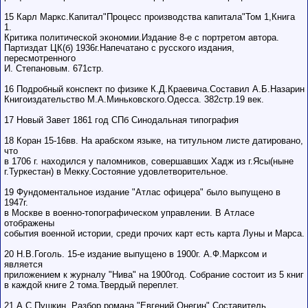
15 Карл Маркс.Капитал"Процесс производства капитала"Том 1,Книга
1.
Критика политической экономии.Издание 8-е с портретом автора.
Партиздат ЦК(б) 1936г.Напечатано с русского издания,
пересмотренного
И. Степановым. 671стр.
16 Подробный конспект по физике К.Д.Краевича.Составил А.Б.Назарин
Книгоиздательство М.А.Миньковского.Одесса. 382стр.19 век.
17 Новый Завет 1861 год СПб Синодальная типография
18 Коран 15-16вв. На арабском языке, на титульном листе датировано,
что
в 1706 г. находился у паломников, совершавших Хадж из г.Ясы(ныне
г.Туркестан) в Мекку.Состояние удовлетворительное.
19 Фундоментальное издание "Атлас офицера" было выпущено в
1947г.
в Москве в военно-топографическом управлении. В Атласе
отображены
события военной истории, среди прочих карт есть карта Луны и Марса.
20 Н.В.Гоголь. 15-е издание выпущено в 1900г. А.Ф.Марксом и
является
приложением к журналу "Нива" на 1900год. Собрание состоит из 5 книг
в каждой книге 2 тома.Твердый переплет.
21 А.С.Пушкин. Разбор романа "Евгений Онегин".Составитель