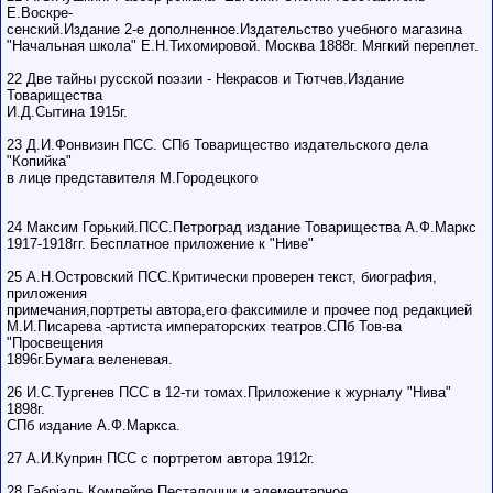
Е.Воскре-
сенский.Издание 2-е дополненное.Издательство учебного магазина
"Начальная школа" Е.Н.Тихомировой. Москва 1888г. Мягкий переплет.
22 Две тайны русской поэзии - Некрасов и Тютчев.Издание
Товарищества
И.Д.Сытина 1915г.
23 Д.И.Фонвизин ПСС. СПб Товарищество издательского дела
"Копийка"
в лице представителя М.Городецкого
24 Максим Горький.ПСС.Петроград издание Товарищества А.Ф.Маркс
1917-1918гг. Бесплатное приложение к "Ниве"
25 А.Н.Островский ПСС.Критически проверен текст, биография,
приложения
примечания,портреты автора,его факсимиле и прочее под редакцией
М.И.Писарева -артиста императорских театров.СПб Тов-ва
"Просвещения
1896г.Бумага веленевая.
26 И.С.Тургенев ПСС в 12-ти томах.Приложение к журналу "Нива"
1898г.
СПб издание А.Ф.Маркса.
27 А.И.Куприн ПСС с портретом автора 1912г.
28 Габрiэль Компейре.Песталоцци и элементарное