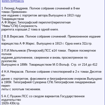
koren78@mail.ru
обладающими
низким
1 Леонид Андреев. Полное собрание сочинений в 8-ми
рейтингом и
стажем,
томах.Прижизнен-
совершайте с
ное издание с портретом автора.Выпущено в 1913 году
осторожностью!
Товариществом
А.Ф.Маркс.Типографский переплет(переплетная
"Нивы"СПб).Сохранность
раритета хорошая.2 тома в одной книге.
2 В.В.Вересаев. Полное собрание сочинений. Прижизненное издание
То-
варищества А.Ф.Маркс. Выпущено в 1913 г. Одна книга 311стр.
3 П.И.Мельников (Печерский),ПСС в14 томах. Первое посмертное
полное
издание,дополненное, сверенное и вновь просмотренное по
рукописям.
Выпущено в 1898г. Товариществом М.О.Вольф. Стр. от 214 до 412
4 Н.А.Некрасов. Полное собрание стихотворений в 2-х томах.Десятое
из-
дание с портретом, факсимиле и биографическим очерком.Выпущено
в 1909г. Типографией Суворина СПб.Типографские линдериновые
переп-
леты с золотым тиснением.
5 А.С.Пушкин.ПСС со сводом вариантов.Государственное
издательство
1920г.430стр.