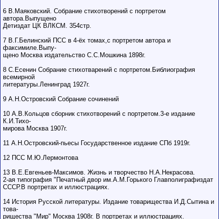
6 В.Маяковский. Собрание стихотворений с портретом
автора.Выпущено
Детиздат ЦК ВЛКСМ. 354стр.
7 В.Г.Белинский ПСС в 4-ёх томах,с портретом автора и
факсимиле.Выпу-
щено Москва издательство С.С.Мошкина 1898г.
8 С.Есенин Собрание стихотварений с портретом.Библиография
всемирной
литературы.Ленинград 1927г.
9 А.Н.Островский Собрание сочинений
10 А.В.Кольцов сборник стихотворений с портретом.3-е издание
К.И.Тихо-
мирова Москва 1907г.
11 А.Н.Островский-пьесы Государственное издание СПб 1919г.
12 ПСС М.Ю.Лермонтова
13 В.Е.Евгеньев-Максимов. Жизнь и творчество Н.А.Некрасова.
2-ая типография "Печатный двор им.А.М.Горького Главполиграфиздат
СССР.В портретах и иллюстрациях.
14 История Русской литературы. Издание товарищества И.Д.Сытина и
това-
рищества "Мир" Москва 1908г. В портретах и иллюстрациях.