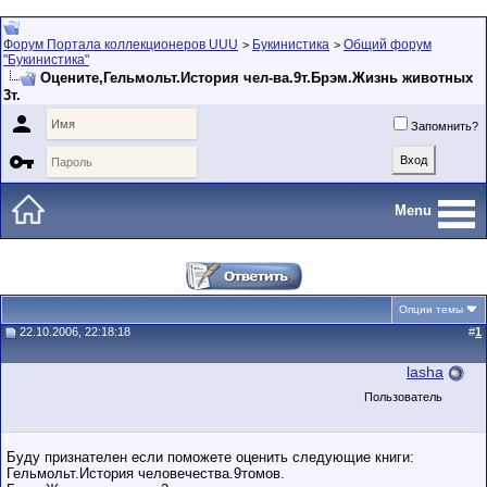
Форум Портала коллекционеров UUU
Букинистика
Общий форум
>
>
"Букинистика"
Оцените,Гельмольт.История чел-ва.9т.Брэм.Жизнь животных
3т.

Запомнить?

Menu
Опции темы
22.10.2006, 22:18:18
#
1
lasha
Пользователь
Буду признателен если поможете оценить следующие книги:
Гельмольт.История человечества.9томов.