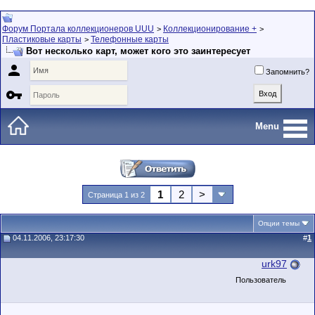
Форум Портала коллекционеров UUU
Коллекционирование +
>
>
Пластиковые карты
Телефонные карты
>
Вот несколько карт, может кого это заинтересует

Запомнить?

Menu
1
2
>
Страница 1 из 2
Опции темы
04.11.2006, 23:17:30
#
1
urk97
Пользователь