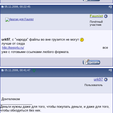
05.11.2006, 00:22:45
#
3
Faunist
Почётный
участник
urk97
, с "народа" файлы во вне грузится не могут
лучше от сюда
все
http://keep4u.ru/
уже с готовыми ссылками любого формата.
#
4
05.11.2006, 00:41:47
urk97
Пользователь
Донтелеком
__________________
Деньги нужны даже для того, чтобы покупать деньги, и даже для того,
чтобы обходиться без них.