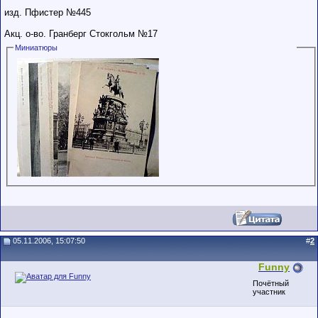
изд. Пфистер №445
Акц. о-во. Гранберг Стокгольм №17
Миниатюры
05.11.2006, 15:07:50
#
2
Funny
Почётный
участник