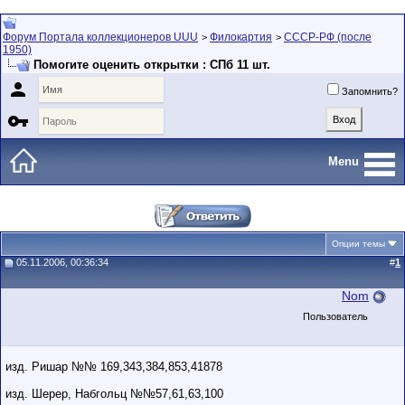
Форум Портала коллекционеров UUU
Филокартия
СССР-РФ (после
>
>
1950)
Помогите оценить открытки : СПб 11 шт.

Запомнить?

Menu
Опции темы
05.11.2006, 00:36:34
#
1
Nom
Пользователь
изд. Ришар №№ 169,343,384,853,41878
изд. Шерер, Набгольц №№57,61,63,100