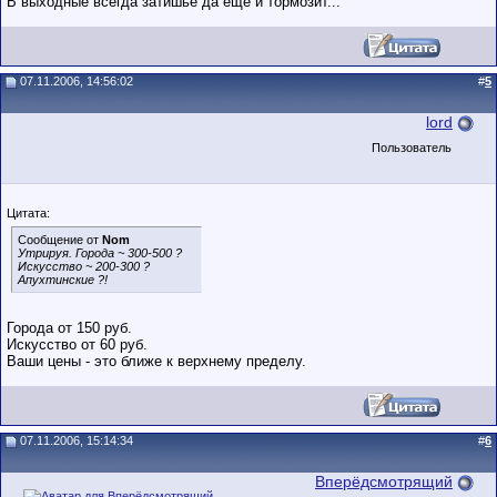
В выходные всегда затишье да ещё и тормозит...
07.11.2006, 14:56:02
#
5
lord
Пользователь
Цитата:
Сообщение от
Nom
Утрируя. Города ~ 300-500 ?
Искусство ~ 200-300 ?
Апухтинские ?!
Города от 150 руб.
Искусство от 60 руб.
Ваши цены - это ближе к верхнему пределу.
07.11.2006, 15:14:34
#
6
Вперёдсмотрящий