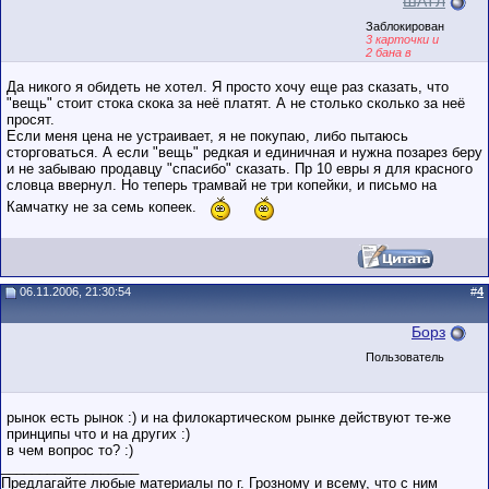
ШАТЛ
Заблокирован
3 карточки и
2 бана в
послужном
списке
Да никого я обидеть не хотел. Я просто хочу еще раз сказать, что
"вещь" стоит стока скока за неё платят. А не столько сколько за неё
просят.
Если меня цена не устраивает, я не покупаю, либо пытаюсь
сторговаться. А если "вещь" редкая и единичная и нужна позарез беру
и не забываю продавцу "спасибо" сказать. Пр 10 евры я для красного
словца ввернул. Но теперь трамвай не три копейки, и письмо на
Камчатку не за семь копеек.
06.11.2006, 21:30:54
#
4
Борз
Пользователь
рынок есть рынок :) и на филокартическом рынке действуют те-же
принципы что и на других :)
в чем вопрос то? :)
__________________
Предлагайте любые материалы по г. Грозному и всему, что с ним