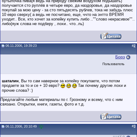
бутылочка пива(я ведь на природу свежим воздухом подышать)
получается сто руплёв в четыре евро, да наздоровье, да наздоровье
покупай за мою цену - за сто пятьдесять рублев, тока не забудь плюс
10 евро сверху( а ведь не посчитано, еще, ччто на энтто ВРЕМЯ
уходит.. Все, кто хочет за копейку купить либо ..""слово некрасивое""..
либо(яуж слова не подберу , лохи.. что..ль)
06.11.2006, 19:39:23
#
2
Борз
Пользователь
шаталин
, Вы то сам наверное за копейку покупаете, что потом
продаете за то и се + 10 евро?
Так почему другие лохи и
прочие слова? :)
__________________
Предлагайте любые материалы по г. Грозному и всему, что с ним
связано. Открытки, книги, газеты, фото и т.д.
#
3
06.11.2006, 20:10:49