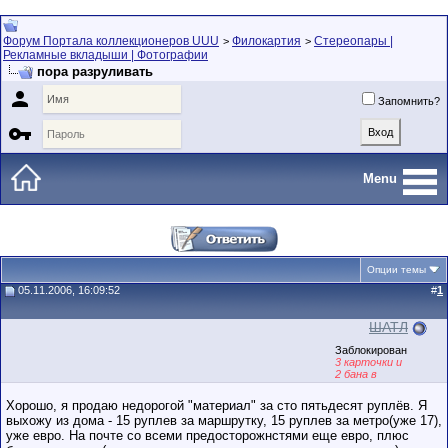
Форум Портала коллекционеров UUU
Филокартия
Стереопары |
>
>
Рекламные вкладыши | Фотографии
пора разруливать

Запомнить?

Menu
Опции темы
05.11.2006, 16:09:52
#
1
ШАТЛ
Заблокирован
3 карточки и
2 бана в
послужном
списке
Хорошо, я продаю недорогой "материал" за сто пятьдесят руплёв. Я
выхожу из дома - 15 руплев за маршрутку, 15 руплев за метро(уже 17),
уже евро. На почте со всеми предосторожнстями еще евро, плюс