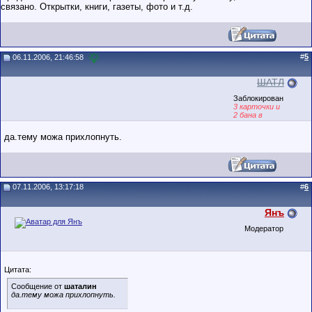
связано. Открытки, книги, газеты, фото и т.д.
#
5
06.11.2006, 21:46:58
ШАТЛ
Заблокирован
3 карточки и
2 бана в
послужном
списке
да.тему можа прихлопнуть.
07.11.2006, 13:17:18
#
6
Янъ
Модератор
Цитата:
Сообщение от
шаталин
да.тему можа прихлопнуть.