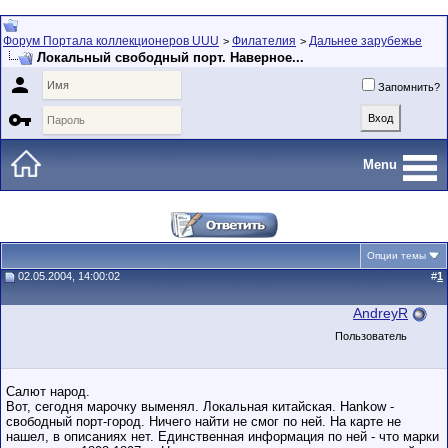
Форум Портала коллекционеров UUU
Филателия
Дальнее зарубежье
>
>
Локальный свободный порт. Наверное...

Запомнить?

Menu
Опции темы
02.05.2004, 14:00:02
#
1
AndreyR
Пользователь
Салют народ.
Вот, сегодня марочку выменял. Локальная китайская. Hankow -
свободный порт-город. Ничего найти не смог по ней. На карте не
нашел, в описаниях нет. Единственная информация по ней - что марки