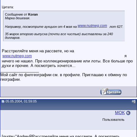
Цитата:
Сообщение от
Koran
Марка дешевая.
www.nutmeg.com
Например, посмотрите аукцион от 4 мая на
лот 627.
35 марок второго выпуска (почти все чистые) выставлены за 240
долларов.
Расстреляйте меня на рассвете, но на
я
www.nutmeg.com
ничего не нашел. Про коллекционирование или лоты. Все больше про
духи и прочее. А посмотреть хочется...
__________________
Мой сайт по филгеографии см. в профиле. Приглашаю к обмену по
географии.
05.05.2004, 01:59:05
#
8
MOK
Пользователь
[quote="AndreyRРасстреляйте меня на рассвете, А посмотреть