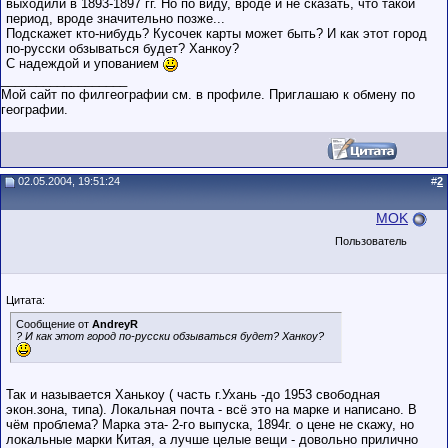
выходили в 1893-1897 гг. Но по виду, вроде и не сказать, что такой
период, вроде значительно позже...
Подскажет кто-нибудь? Кусочек карты может быть? И как этот город
по-русски обзываться будет? Ханкоу?
С надеждой и упованием
__________________
Мой сайт по филгеографии см. в профиле. Приглашаю к обмену по
географии.
02.05.2004, 19:51:24
#
2
MOK
Пользователь
Цитата:
Сообщение от
AndreyR
? И как этот город по-русски обзываться будет? Ханкоу?
Так и называется Ханькоу ( часть г.Ухань -до 1953 свободная
экон.зона, типа). Локальная почта - всё это на марке и написано. В
чём проблема? Марка эта- 2-го выпуска, 1894г. о цене не скажу, но
локальные марки Китая, а лучше целые вещи - довольно прилично