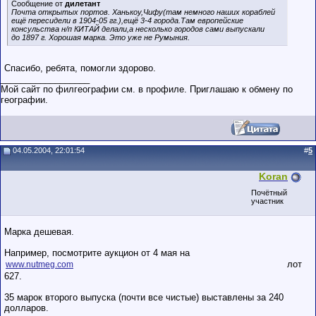
Сообщение от
дилетант
Почта открытых портов. Ханькоу,Чифу(там немного наших кораблей
ещё пересидели в 1904-05 гг.),ещё 3-4 города.Там европейские
консульства н/п КИТАЙ делали,а несколько городов сами выпускали
до 1897 г. Хорошая марка. Это уже не Румыния.
Спасибо, ребята, помогли здорово.
__________________
Мой сайт по филгеографии см. в профиле. Приглашаю к обмену по
географии.
04.05.2004, 22:01:54
#
5
Koran
Почётный
участник
Марка дешевая.
Например, посмотрите аукцион от 4 мая на
лот
www.nutmeg.com
627.
35 марок второго выпуска (почти все чистые) выставлены за 240
долларов.