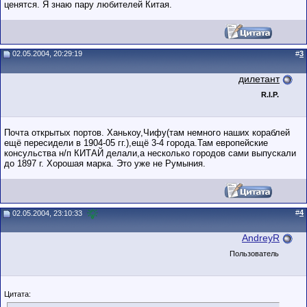
ценятся. Я знаю пару любителей Китая.
02.05.2004, 20:29:19
#
3
дилетант
R.I.P.
Почта открытых портов. Ханькоу,Чифу(там немного наших кораблей
ещё пересидели в 1904-05 гг.),ещё 3-4 города.Там европейские
консульства н/п КИТАЙ делали,а несколько городов сами выпускали
до 1897 г. Хорошая марка. Это уже не Румыния.
#
4
02.05.2004, 23:10:33
AndreyR
Пользователь
Цитата: