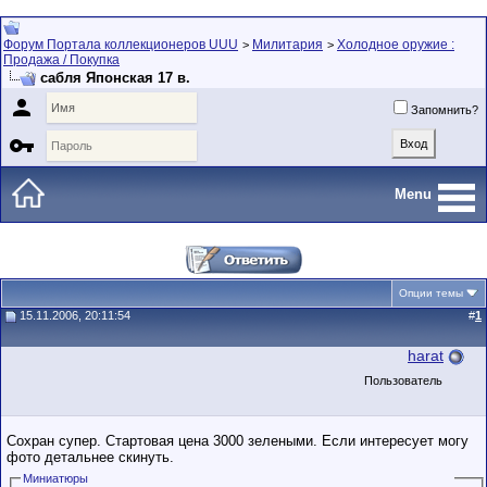
Форум Портала коллекционеров UUU
Милитария
Холодное оружие :
>
>
Продажа / Покупка
сабля Японская 17 в.

Запомнить?

Menu
Опции темы
15.11.2006, 20:11:54
#
1
harat
Пользователь
Сохран супер. Стартовая цена 3000 зелеными. Если интересует могу
фото детальнее скинуть.
Миниатюры